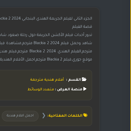
الجزء الثاني لفيلم الجريمة الهندي البنجابي Blackia 2 2024 مترجم بجودة 1080p WebDL
قصة الفيلم
تدور أحداث فيلم الأكشن الجريمة حول رحلة صعود شاب 
موقع جوري,فيلم Blackia 2 مترجم,اجمل الأفلام الهندية,اجمل افلام هندية,افلام هندية 2025,احدث الافلام الهندية
القسم :
أفلام هندية مترجمة
منصة العرض :
متعدد الوسائط
❮
الكلمات المفتاحية:
اجمل افلام هندية