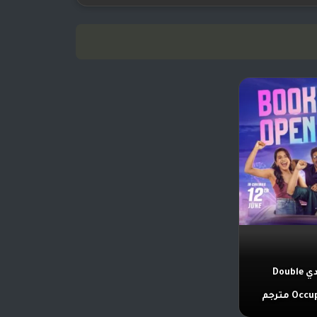
فيلم هندي Double
O مترجم