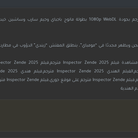
فيلم الإثارة والكوميديا الهندي Inspector Zende مترجم بجودة 1080p WebDL بطولة مانوج باجباي وجيم 
جن ويظهر مجددًا في “مومباي”، ينطلق المفتش “زيندي” الدؤوب في مطاردة
لاين,تحميل الفيلم الهندي Inspector Zende مترج
مترجم,مشاهدة الفيلم الهن