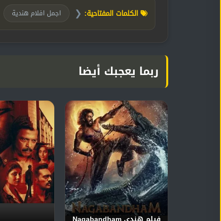
❮
الكلمات المفتاحية:
اجمل افلام هندية
ربما يعجبك أيضا
فيلم هندي Nagabandham