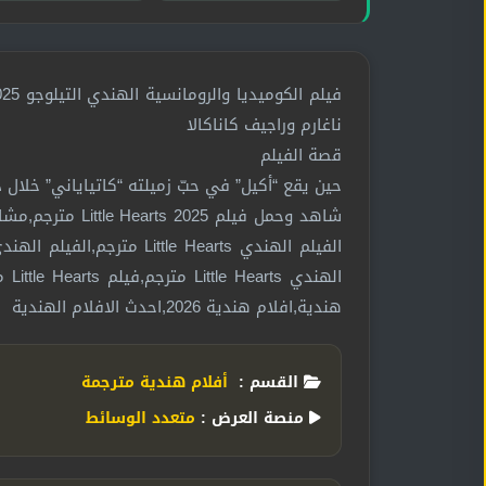
ناغارم وراجيف كاناكالا
قصة الفيلم
حين يقع “أكيل” في حبّ زميلته “كاتياياني” خلال د
هندية,افلام هندية 2026,احدث الافلام الهندية
القسم :
أفلام هندية مترجمة
منصة العرض :
متعدد الوسائط