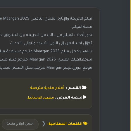
فيلم الجريمة والإثارة الهندي التاميلي Maargan 2025 مترجم بجودة 1080p WebDL بطولة فيجاي أنتوني
قصة الفيلم
تدور أحداث الفيلم فى قالب من الجريمة بين التشو
يُحوّل أجسادهن إلى اللون الأسود وتتوالى الأحداث.
موقع جوري,فيلم Maargan مترجم,اجمل الأفلام الهندية,اجمل افلام هندية,افلام هندية 2025,احدث الافلام الهندية
القسم :
أفلام هندية مترجمة
منصة العرض :
متعدد الوسائط
❮
الكلمات المفتاحية:
اجمل افلام هندية