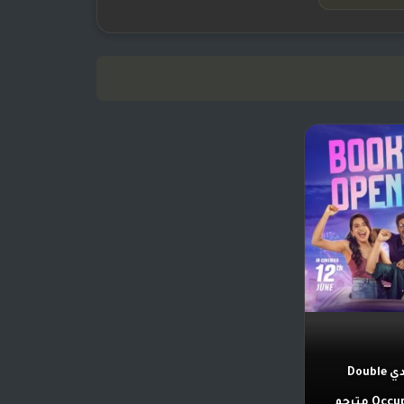
فيلم هندي Double
O مترجم