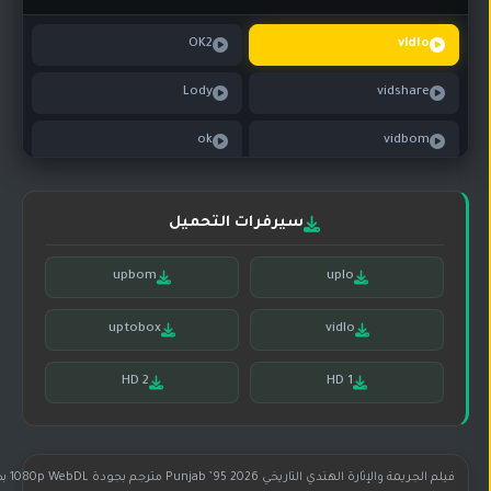
تركي
كورية
مترجم
OK2
vidlo
مسلسلات
Lody
vidshare
تركي
مدبلج
ok
vidbom
مسلسلات
أجنبية
daily
سيرفرات التحميل
upbom
uplo
uptobox
vidlo
HD 2
HD 1
فيلم الجريمة والإثارة الهندي التاريخي Punjab ’95 2026 مترجم بجودة 1080p WebDL بطولة ديلجيت دوسانجي وأرجون رامبال