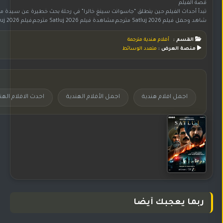
قصة الفيلم
تبدأ أحداث الفيلم حين ينطلق “جاسوانت سينغ خالرا” في رحلة بحث خطيرة عن سيدة مفقودة، ليكتشف من خلال السجلات والملفات البيروقراطية مؤامرة دولة كبرى، تتمثل في عمليات ق
شاهد وحمل فيلم Satluj 2026 مترجم,مشاهدة فيلم Satluj 2026 مترجم,فيلم Satluj 2026 مترجم اون لاين,تحميل الفيلم الهندي Satluj مترجم,الفيلم الهندي Satluj 2026 مترجم,فيلم هندي Satluj 2026 مترجم,مشاهدة الفيلم الهندي Satluj مترجم,فيلم Satluj مترجم على موقع جوري,فيلم Satluj مترجم,اجمل الأفلام الهندية,اجمل افلام هندية,افلام هندية 2026,احدث الافلام الهندية
القسم :
أفلام هندية مترجمة
منصة العرض :
متعدد الوسائط
اجمل افلام هندية
اجمل الأفلام الهندية
احدث الافلام الهن
ربما يعجبك أيضا