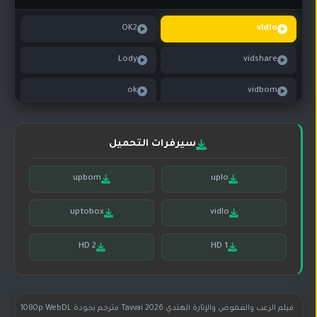
تركي
كورية
مترجم
OK2
vidlo
مسلسلات
Lody
vidshare
تركي
مدبلج
ok
vidbom
مسلسلات
أجنبية
daily
سيرفرات التحميل
upbom
uplo
uptobox
vidlo
HD 2
HD 1
فيلم الرعب والغموض والإثارة الهندي Tavvai 2026 مترجم بجودة 1080p WebDL