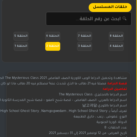
حلقات المسلسل
الحلقة 8
الحلقة 7
الحلقة 6
الحلقة 5
الحلقة 4
الحلقة 3
الحلقة 2
الحلقة 1
مشاهدة وتحميل الدراما الويب الكورية الصف الغامض The Mysterious Class 2021 الحلقة 2 مترجمة للعربية بجودة عالية الوضوح HD
قصة الدراما:
فصلنا فيه 21 طالب ما الذي تتحدث عنه؟ فصلكم فيه 20 طالب ماذا لو كان الصديق الذي بجواري ليس صديقًا بل شبحًا؟
تفاصيل الدراما:
اسم الدراما بالانجليزي: The Mysterious Class
اسم الدراما بالعربي: الصف الغامض – قصة شبح نامغو – قصة شبح المدرسة الثانوية لجم
اسم الدراما بالكوري:남고괴담
تعرف أيضاً بـ:
ys High School Ghost Story , Namgogwedam , High School Ghost Story
النوع: غموض ، رعب ، خارق للطبيعة
الدولة: كوريا الجنوبية
عدد الحلقات: 8
تاريخ العرض: من 12 نوفمبر 2021 إلي 31 ديسمبر 2021