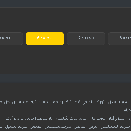
لقة 8
الحلقة 7
الحلقة 6
الحلقة 
هم بالعدل. يتورظ ابنه في قضية كبيرة مما يجعله يترك عمله من أجل حماي
جرام
 اسلام أكار ، بورجو كارا ، فاتح بيرك شاهين ، ناز شاغلا ارماق ، يورداير أوكور
ترجم,المسلسل التركي القاضي مترجم,مسلسل القاضي مترجم,تحميل 