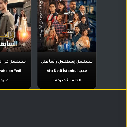
مسلسل إسطنبول رأساً على
مسلسل في ال
عقب Altı Üstü İstanbul
الحلقة 7 مترجمة
مترج