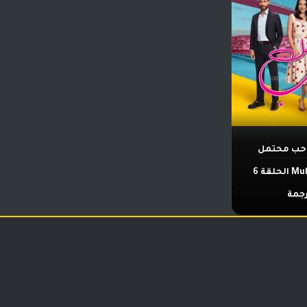
ب محتمل
Muhtemel Aşk الحلقة 6
جمة