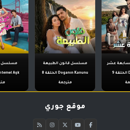
سابعة عشر
مسلسل قانون الطبيعة
مسلسل ح
Daha on Yedi الحلقة 9
Doganın Kanunu الحلقة 8
مة
مترجمة
متر
موقع جوري