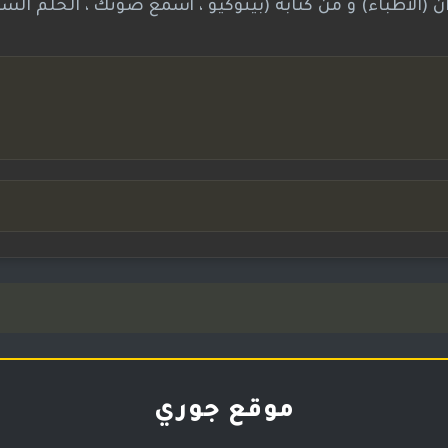
ه تشونغ هوان (الأطباء) و من كتابة (بينوكيو ، أسمع صوتك ، الحلم الس
موقع جوري