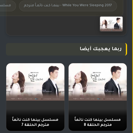
While You Were Sleeping 2017 - بينمـا كـنت نائمـاً مترجم
مسلسل الروما
ربما يعجبك أيضا
مسلسل بينما كنت نائماً
مسلسل بينما كنت نائماً
مترجم الحلقة 8
مترجم الحلقة 7