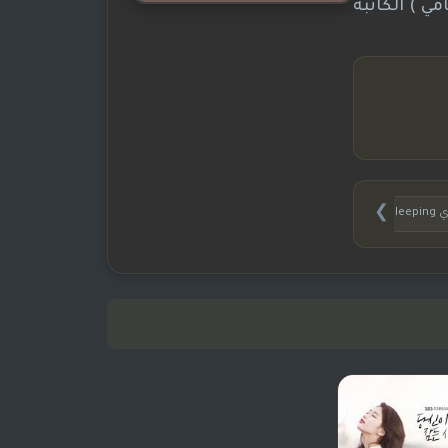
امي ) الكاتبة
❯
رجم
مسلسل الكوري بينما كنتِ نائماَ بطولة اي جي سوك وسوزي و Jung Hae Inو هان وو تاك و لي سونغ 