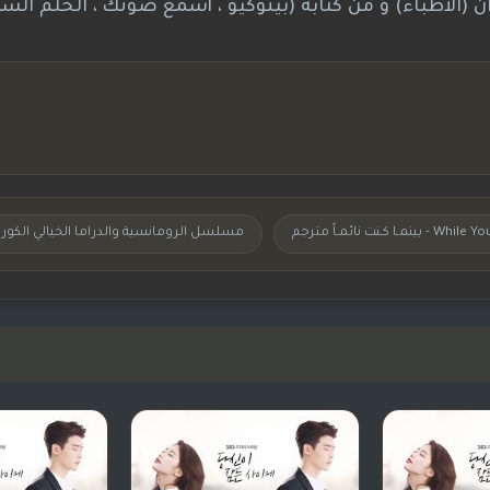
ه تشونغ هوان (الأطباء) و من كتابة (بينوكيو ، أسمع صوتك ، الحلم الس
ـنت نائمـاً مترجم
مسلسل الرومانسية والدراما الخيالي الكوري While You Were Sleeping مت