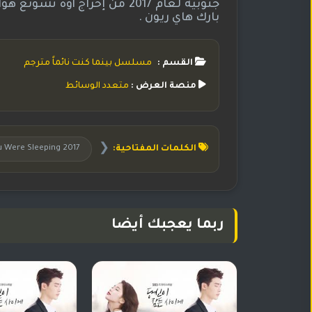
جنوبية لعام 2017 من إخراج أو
بارك هاي ريون .
القسم :
مسلسل بينما كنت نائماً مترجم
منصة العرض :
متعدد الوسائط
❮
الكلمات المفتاحية:
While You Were Sleeping 2017 - بينمـا ك
ربما يعجبك أيضا