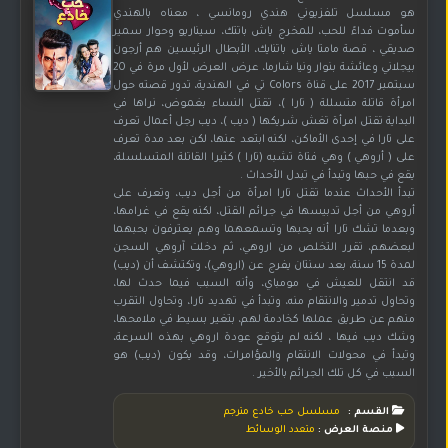
هو مسلسل تلفزيوني هندي رومانسي ، معناه بالهندي
سأموت فداءً للحب، للمخرج ياش باتتك، سيناريو وحوار سمير
صديقي ، قصة مامتا ياش باتنايك، الأبطال الرئيسين هم أرجون
بيجلاني وعائشة بنوار ونيا شارما، عرض العرض لأول مرة في 20
سبتمبر 2017 على قناة Colors تي في الهندية، تدور قصته حول
امرأة قاتلة متسللة ( تارا )، تقتل النساء بغموض، نراها في
البداية تقتل امرأة تغش شريكها ( ديب )، ديب رجل أعمال تعرف
على تارا في إحدى الأماكن، لكنه ابتعد عنها، لكن بعد مدة تعرف
على ( أروهي ) وهي فتاة تشبه (تارا ) كثيرا القاتلة المتسلسلة،
يقع في حبها وتبدأ في تبدل الأحداث .
تبدأ الأحداث عندما تقتل تارا امرأة من أجل ديب، وتعرف على
أروهي من أجل تدبيسها في جرائم القتل، لكنه يقع في غرامها،
وبعدما تشك تارا أنه يحبها وتسمعهما وهم يعترفون بحبهما
لبعضهم، تقرر التخلص من اروهي، ثم دخلت آروهي السجن
لمدة 15 سنة، بعد سنتان يفرج عن (اروهي)، وتكتشف أن (ديب)
قد انتقل للعيش في مومباي، وأنه السبب فيما حدث لها،
وتحاول تدمير والانتقام منه، وتبدأ في تهديد تارا، وتحاول التقرب
منهم عن طريق عملها كخادمة لهم، بتغير بسيط في ملامحها،
وشك ديب فيها ، لكنه لم يتوقع عودة اروهي بهذه السرعة،
وتبدأ في محولات الانتقام والمؤامرات، وقد يكون (ديب) هو
السبب في كل تلك الجرائم بالأخير .
القسم :
مسلسل حب خادع مترجم
منصة العرض :
متعدد الوسائط