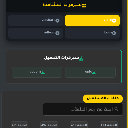
تركي
كورية
سيرفرات المشاهدة
مترجم
مسلسلات
vidshare
vidlo
تركي
مدبلج
vidbom
Lody
مسلسلات
أجنبية
سيرفرات التحميل
upbom
uplo
حلقات المسلسل
الحلقة 494
الحلقة 493
الحلقة 492
الحلقة 491