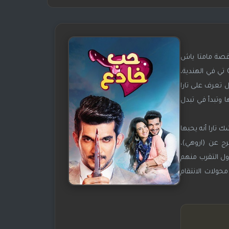
قصة مامتا ياش
باتنايك، الأبطال الرئيسين هم أرجون بيجلاني وعائشة بنوار ونيا شارما، عرض العرض لأول مرة في 20 سبتمبر 2017 على قناة Colors تي في الهندية،
ل تعرف على تارا
ا وتبدأ في تبدل
 تارا أنه يحبها
وهي السجن لمدة 15 سنة، بعد سنتان يفرج عن (اروهي)،
ول التقرب منهم
ولات الانتقام