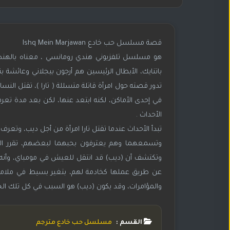
قصة مسلسل حب خادع Ishq Mein Marjawan
هو مسلسل تلفزيوني هندي رومانسي ، معناه بالهندي
تدور قصته حول امرأة قاتلة متسللة ( تارا )، تقتل الن
في إحدى الأماكن، لكنه ابتعد عنها، لكن بعد مدة تعرف 
الأحداث .
تبدأ الأحداث عندما تقتل تارا امرأة من أجل ديب، وتعرف
وتكتشف أن (ديب) قد انتقل للعيش في مومباي، وأنه الس
عن طريق عملها كخادمة لهم، بتغير بسيط في ملامحها
والمؤامرات، وقد يكون (ديب) هو السبب في كل تلك الجرائ
القسم :
مسلسل حب خادع مترجم