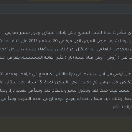
 سأموت فداءً للحب، للمخرج ياش باتتك، سيناريو وحوار سمير صديقي ، 
ساء بغموض، نراها في البداية تقتل امرأة تغش شريكها ( ديب )، ديب رجل أعما
على ( أروهي ) وهي فتاة تشبه (تارا ) كثيرا القاتلة المتسلسلة، يقع في حبه
 على أروهي من أجل تدبيسها في جرائم القتل، لكنه يقع في غرامها، وبعدما تشك
وتسمعهما وهم يعترفون بحبهما لبعضهم، تقرر التخلص من اروهي، ثم دخلت آر
بب فيما حدث لها، وتحاول تدمير والانتقام منه، وتبدأ في تهديد تارا، وتحا
، وشك ديب فيها ، لكنه لم يتوقع عودة اروهي بهذه السرعة، وتبدأ في مح
م بالأخير .