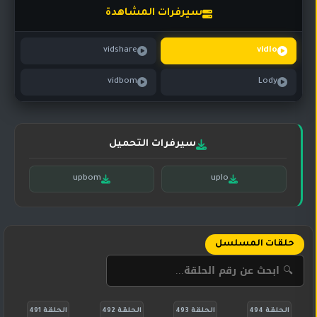
تركي
كورية
سيرفرات المشاهدة
مترجم
مسلسلات
vidshare
vidlo
تركي
مدبلج
vidbom
Lody
مسلسلات
أجنبية
سيرفرات التحميل
upbom
uplo
حلقات المسلسل
الحلقة 494
الحلقة 493
الحلقة 492
الحلقة 491