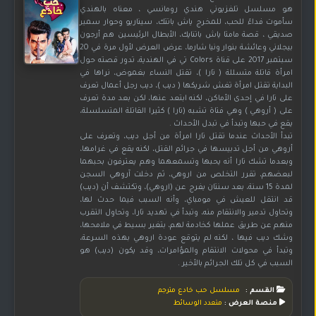
هو مسلسل تلفزيوني هندي رومانسي ، معناه بالهندي
سأموت فداءً للحب، للمخرج ياش باتتك، سيناريو وحوار سمير
صديقي ، قصة مامتا ياش باتنايك، الأبطال الرئيسين هم أرجون
بيجلاني وعائشة بنوار ونيا شارما، عرض العرض لأول مرة في 20
سبتمبر 2017 على قناة Colors تي في الهندية، تدور قصته حول
امرأة قاتلة متسللة ( تارا )، تقتل النساء بغموض، نراها في
البداية تقتل امرأة تغش شريكها ( ديب )، ديب رجل أعمال تعرف
على تارا في إحدى الأماكن، لكنه ابتعد عنها، لكن بعد مدة تعرف
على ( أروهي ) وهي فتاة تشبه (تارا ) كثيرا القاتلة المتسلسلة،
يقع في حبها وتبدأ في تبدل الأحداث .
تبدأ الأحداث عندما تقتل تارا امرأة من أجل ديب، وتعرف على
أروهي من أجل تدبيسها في جرائم القتل، لكنه يقع في غرامها،
وبعدما تشك تارا أنه يحبها وتسمعهما وهم يعترفون بحبهما
لبعضهم، تقرر التخلص من اروهي، ثم دخلت آروهي السجن
لمدة 15 سنة، بعد سنتان يفرج عن (اروهي)، وتكتشف أن (ديب)
قد انتقل للعيش في مومباي، وأنه السبب فيما حدث لها،
وتحاول تدمير والانتقام منه، وتبدأ في تهديد تارا، وتحاول التقرب
منهم عن طريق عملها كخادمة لهم، بتغير بسيط في ملامحها،
وشك ديب فيها ، لكنه لم يتوقع عودة اروهي بهذه السرعة،
وتبدأ في محولات الانتقام والمؤامرات، وقد يكون (ديب) هو
السبب في كل تلك الجرائم بالأخير .
القسم :
مسلسل حب خادع مترجم
منصة العرض :
متعدد الوسائط