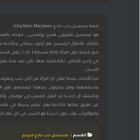
قصة مسلسل حب خادع Ishq Mein Marjawan
هو مسلسل تلفزيوني هندي رومانسي ، معناه بالهندي
تدور قصته حول امرأة قاتلة متسللة ( تارا )، تقتل الن
في إحدى الأماكن، لكنه ابتعد عنها، لكن بعد مدة تعرف 
الأحداث .
تبدأ الأحداث عندما تقتل تارا امرأة من أجل ديب، وتعرف
وتكتشف أن (ديب) قد انتقل للعيش في مومباي، وأنه الس
عن طريق عملها كخادمة لهم، بتغير بسيط في ملامحها
والمؤامرات، وقد يكون (ديب) هو السبب في كل تلك الجرائ
القسم :
مسلسل حب خادع مترجم