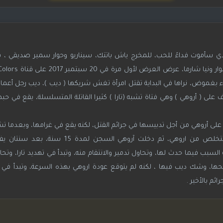
 سأموت فداءً للحب، للمخرج ياش باتتك، سيناريو وحوار سمير صديقي ، 
ساء بغموض، نراها في البداية تقتل امرأة تغش شريكها ( ديب )، ديب رجل أعما
على ( أروهي ) وهي فتاة تشبه (تارا ) كثيرا القاتلة المتسلسلة، يقع في حبه
 على أروهي من أجل تدبيسها في جرائم القتل، لكنه يقع في غرامها، وبعدما تشك
وتسمعهما وهم يعترفون بحبهما لبعضهم، تقرر التخلص من اروهي، ثم دخلت آر
بب فيما حدث لها، وتحاول تدمير والانتقام منه، وتبدأ في تهديد تارا، وتحا
، وشك ديب فيها ، لكنه لم يتوقع عودة اروهي بهذه السرعة، وتبدأ في مح
م بالأخير .