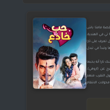
قصة مامتا ياش
باتنايك، الأبطال الرئيسين هم أرجون بيجلاني وعائشة بنوار ونيا شارما، عرض العرض لأول مرة في 20 سبتمبر 2017 على قناة Colors تي في الهندية،
ل تعرف على تارا
ا وتبدأ في تبدل
 تارا أنه يحبها
وهي السجن لمدة 15 سنة، بعد سنتان يفرج عن (اروهي)،
ول التقرب منهم
ولات الانتقام