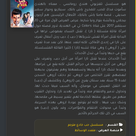
هو مسلسل تلفزيوني هندي رومانسي ، معناه بالهندي
سأموت فداءً للحب، للمخرج ياش باتتك، سيناريو وحوار سمير
صديقي ، قصة مامتا ياش باتنايك، الأبطال الرئيسين هم أرجون
بيجلاني وعائشة بنوار ونيا شارما، عرض العرض لأول مرة في 20
سبتمبر 2017 على قناة Colors تي في الهندية، تدور قصته حول
امرأة قاتلة متسللة ( تارا )، تقتل النساء بغموض، نراها في
البداية تقتل امرأة تغش شريكها ( ديب )، ديب رجل أعمال تعرف
على تارا في إحدى الأماكن، لكنه ابتعد عنها، لكن بعد مدة تعرف
على ( أروهي ) وهي فتاة تشبه (تارا ) كثيرا القاتلة المتسلسلة،
يقع في حبها وتبدأ في تبدل الأحداث .
تبدأ الأحداث عندما تقتل تارا امرأة من أجل ديب، وتعرف على
أروهي من أجل تدبيسها في جرائم القتل، لكنه يقع في غرامها،
وبعدما تشك تارا أنه يحبها وتسمعهما وهم يعترفون بحبهما
لبعضهم، تقرر التخلص من اروهي، ثم دخلت آروهي السجن
لمدة 15 سنة، بعد سنتان يفرج عن (اروهي)، وتكتشف أن (ديب)
قد انتقل للعيش في مومباي، وأنه السبب فيما حدث لها،
وتحاول تدمير والانتقام منه، وتبدأ في تهديد تارا، وتحاول التقرب
منهم عن طريق عملها كخادمة لهم، بتغير بسيط في ملامحها،
وشك ديب فيها ، لكنه لم يتوقع عودة اروهي بهذه السرعة،
وتبدأ في محولات الانتقام والمؤامرات، وقد يكون (ديب) هو
السبب في كل تلك الجرائم بالأخير .
القسم :
مسلسل حب خادع مترجم
منصة العرض :
متعدد الوسائط