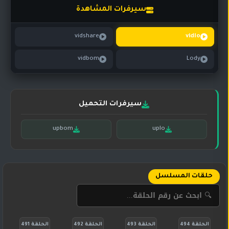
تركي
كورية
سيرفرات المشاهدة
مترجم
مسلسلات
vidshare
vidlo
تركي
مدبلج
vidbom
Lody
مسلسلات
أجنبية
سيرفرات التحميل
upbom
uplo
حلقات المسلسل
الحلقة 494
الحلقة 493
الحلقة 492
الحلقة 491