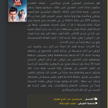
هو مسلسل تلفزيوني هندي رومانسي ، معناه بالهندي
سأموت فداءً للحب، للمخرج ياش باتتك، سيناريو وحوار سمير
صديقي ، قصة مامتا ياش باتنايك، الأبطال الرئيسين هم أرجون
بيجلاني وعائشة بنوار ونيا شارما، عرض العرض لأول مرة في 20
سبتمبر 2017 على قناة Colors تي في الهندية، تدور قصته حول
امرأة قاتلة متسللة ( تارا )، تقتل النساء بغموض، نراها في
البداية تقتل امرأة تغش شريكها ( ديب )، ديب رجل أعمال تعرف
على تارا في إحدى الأماكن، لكنه ابتعد عنها، لكن بعد مدة تعرف
على ( أروهي ) وهي فتاة تشبه (تارا ) كثيرا القاتلة المتسلسلة،
يقع في حبها وتبدأ في تبدل الأحداث .
تبدأ الأحداث عندما تقتل تارا امرأة من أجل ديب، وتعرف على
أروهي من أجل تدبيسها في جرائم القتل، لكنه يقع في غرامها،
وبعدما تشك تارا أنه يحبها وتسمعهما وهم يعترفون بحبهما
لبعضهم، تقرر التخلص من اروهي، ثم دخلت آروهي السجن
لمدة 15 سنة، بعد سنتان يفرج عن (اروهي)، وتكتشف أن (ديب)
قد انتقل للعيش في مومباي، وأنه السبب فيما حدث لها،
وتحاول تدمير والانتقام منه، وتبدأ في تهديد تارا، وتحاول التقرب
منهم عن طريق عملها كخادمة لهم، بتغير بسيط في ملامحها،
وشك ديب فيها ، لكنه لم يتوقع عودة اروهي بهذه السرعة،
وتبدأ في محولات الانتقام والمؤامرات، وقد يكون (ديب) هو
السبب في كل تلك الجرائم بالأخير .
القسم :
مسلسل حب خادع مترجم
منصة العرض :
متعدد الوسائط