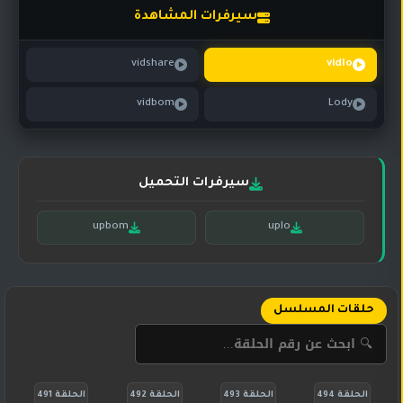
تركي
كورية
سيرفرات المشاهدة
مترجم
مسلسلات
vidshare
vidlo
تركي
مدبلج
vidbom
Lody
مسلسلات
أجنبية
سيرفرات التحميل
upbom
uplo
حلقات المسلسل
الحلقة 494
الحلقة 493
الحلقة 492
الحلقة 491