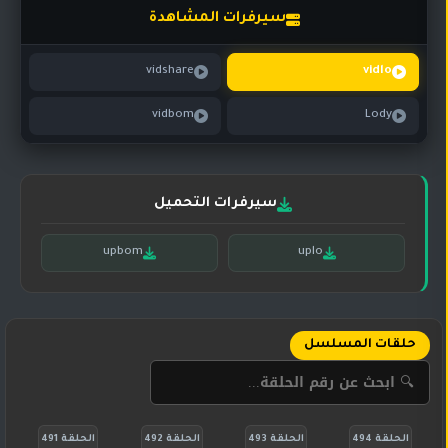
تركي
كورية
سيرفرات المشاهدة
مترجم
مسلسلات
vidshare
vidlo
تركي
مدبلج
vidbom
Lody
مسلسلات
أجنبية
سيرفرات التحميل
upbom
uplo
حلقات المسلسل
الحلقة 494
الحلقة 493
الحلقة 492
الحلقة 491