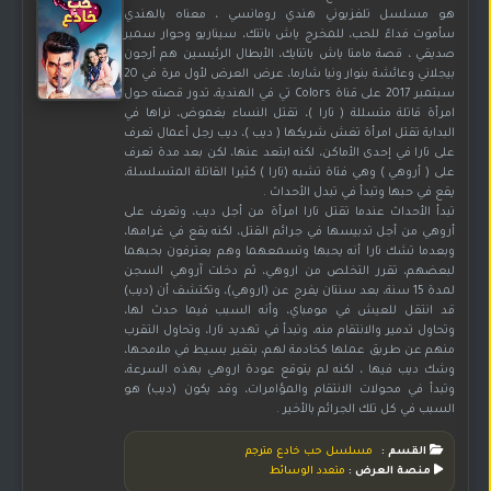
هو مسلسل تلفزيوني هندي رومانسي ، معناه بالهندي
سأموت فداءً للحب، للمخرج ياش باتتك، سيناريو وحوار سمير
صديقي ، قصة مامتا ياش باتنايك، الأبطال الرئيسين هم أرجون
بيجلاني وعائشة بنوار ونيا شارما، عرض العرض لأول مرة في 20
سبتمبر 2017 على قناة Colors تي في الهندية، تدور قصته حول
امرأة قاتلة متسللة ( تارا )، تقتل النساء بغموض، نراها في
البداية تقتل امرأة تغش شريكها ( ديب )، ديب رجل أعمال تعرف
على تارا في إحدى الأماكن، لكنه ابتعد عنها، لكن بعد مدة تعرف
على ( أروهي ) وهي فتاة تشبه (تارا ) كثيرا القاتلة المتسلسلة،
يقع في حبها وتبدأ في تبدل الأحداث .
تبدأ الأحداث عندما تقتل تارا امرأة من أجل ديب، وتعرف على
أروهي من أجل تدبيسها في جرائم القتل، لكنه يقع في غرامها،
وبعدما تشك تارا أنه يحبها وتسمعهما وهم يعترفون بحبهما
لبعضهم، تقرر التخلص من اروهي، ثم دخلت آروهي السجن
لمدة 15 سنة، بعد سنتان يفرج عن (اروهي)، وتكتشف أن (ديب)
قد انتقل للعيش في مومباي، وأنه السبب فيما حدث لها،
وتحاول تدمير والانتقام منه، وتبدأ في تهديد تارا، وتحاول التقرب
منهم عن طريق عملها كخادمة لهم، بتغير بسيط في ملامحها،
وشك ديب فيها ، لكنه لم يتوقع عودة اروهي بهذه السرعة،
وتبدأ في محولات الانتقام والمؤامرات، وقد يكون (ديب) هو
السبب في كل تلك الجرائم بالأخير .
القسم :
مسلسل حب خادع مترجم
منصة العرض :
متعدد الوسائط