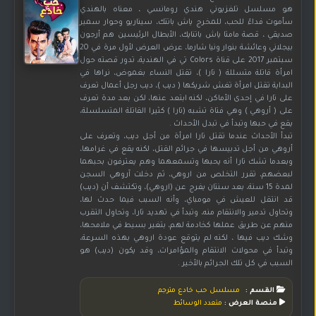
هو مسلسل تلفزيوني هندي رومانسي ، معناه بالهندي
سأموت فداءً للحب، للمخرج ياش باتتك، سيناريو وحوار سمير
صديقي ، قصة مامتا ياش باتنايك، الأبطال الرئيسين هم أرجون
بيجلاني وعائشة بنوار ونيا شارما، عرض العرض لأول مرة في 20
سبتمبر 2017 على قناة Colors تي في الهندية، تدور قصته حول
امرأة قاتلة متسللة ( تارا )، تقتل النساء بغموض، نراها في
البداية تقتل امرأة تغش شريكها ( ديب )، ديب رجل أعمال تعرف
على تارا في إحدى الأماكن، لكنه ابتعد عنها، لكن بعد مدة تعرف
على ( أروهي ) وهي فتاة تشبه (تارا ) كثيرا القاتلة المتسلسلة،
يقع في حبها وتبدأ في تبدل الأحداث .
تبدأ الأحداث عندما تقتل تارا امرأة من أجل ديب، وتعرف على
أروهي من أجل تدبيسها في جرائم القتل، لكنه يقع في غرامها،
وبعدما تشك تارا أنه يحبها وتسمعهما وهم يعترفون بحبهما
لبعضهم، تقرر التخلص من اروهي، ثم دخلت آروهي السجن
لمدة 15 سنة، بعد سنتان يفرج عن (اروهي)، وتكتشف أن (ديب)
قد انتقل للعيش في مومباي، وأنه السبب فيما حدث لها،
وتحاول تدمير والانتقام منه، وتبدأ في تهديد تارا، وتحاول التقرب
منهم عن طريق عملها كخادمة لهم، بتغير بسيط في ملامحها،
وشك ديب فيها ، لكنه لم يتوقع عودة اروهي بهذه السرعة،
وتبدأ في محولات الانتقام والمؤامرات، وقد يكون (ديب) هو
السبب في كل تلك الجرائم بالأخير .
القسم :
مسلسل حب خادع مترجم
منصة العرض :
متعدد الوسائط