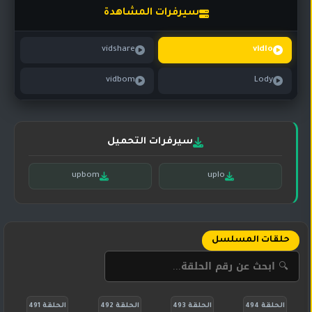
تركي
كورية
سيرفرات المشاهدة
مترجم
مسلسلات
vidshare
vidlo
تركي
مدبلج
vidbom
Lody
مسلسلات
أجنبية
سيرفرات التحميل
upbom
uplo
حلقات المسلسل
الحلقة 494
الحلقة 493
الحلقة 492
الحلقة 491