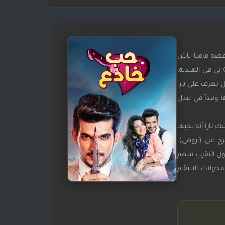
قصة مامتا ياش
باتنايك، الأبطال الرئيسين هم أرجون بيجلاني وعائشة بنوار ونيا شارما، عرض العرض لأول مرة في 20 سبتمبر 2017 على قناة Colors تي في الهندية،
ل تعرف على تارا
ا وتبدأ في تبدل
 تارا أنه يحبها
وهي السجن لمدة 15 سنة، بعد سنتان يفرج عن (اروهي)،
ول التقرب منهم
ولات الانتقام