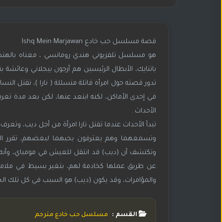
قصة مسلسل حب خادع Ishq Mein Marjawan
هو مسلسل تلفزيوني هندي رومانسي ، معناه بالهندي
تدور قصته حول امرأة قاتلة متسللة ( تارا )، تقتل الن
في إحدى الأماكن، لكنه ابتعد عنها، لكن بعد مدة تعرف 
الأحداث .
تبدأ الأحداث عندما تقتل تارا امرأة من أجل ديب، وتعرف
وتكتشف أن (ديب) قد انتقل للعيش في مومباي، وأنه الس
عن طريق عملها كخادمة لهم، بتغير بسيط في ملامحها
والمؤامرات، وقد يكون (ديب) هو السبب في كل تلك الجرائ
القسم :
مسلسل حب خادع مترجم