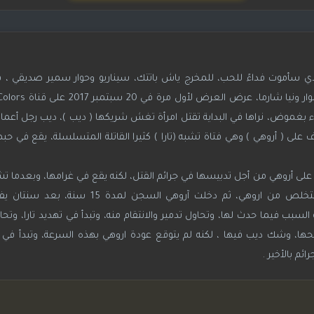
 سأموت فداءً للحب، للمخرج ياش باتتك، سيناريو وحوار سمير صديقي ، 
ساء بغموض، نراها في البداية تقتل امرأة تغش شريكها ( ديب )، ديب رجل أعما
على ( أروهي ) وهي فتاة تشبه (تارا ) كثيرا القاتلة المتسلسلة، يقع في حبه
 على أروهي من أجل تدبيسها في جرائم القتل، لكنه يقع في غرامها، وبعدما تشك
وتسمعهما وهم يعترفون بحبهما لبعضهم، تقرر التخلص من اروهي، ثم دخلت آر
بب فيما حدث لها، وتحاول تدمير والانتقام منه، وتبدأ في تهديد تارا، وتحا
، وشك ديب فيها ، لكنه لم يتوقع عودة اروهي بهذه السرعة، وتبدأ في مح
م بالأخير .