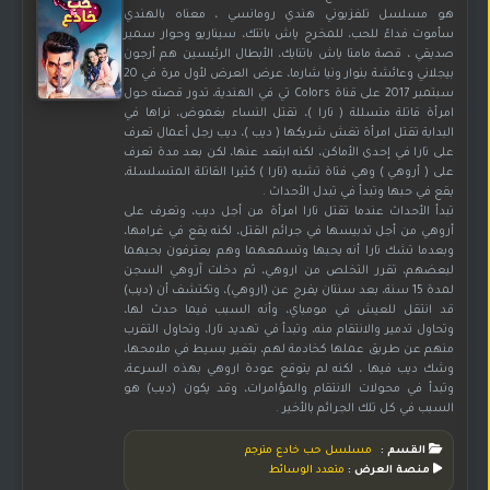
هو مسلسل تلفزيوني هندي رومانسي ، معناه بالهندي
سأموت فداءً للحب، للمخرج ياش باتتك، سيناريو وحوار سمير
صديقي ، قصة مامتا ياش باتنايك، الأبطال الرئيسين هم أرجون
بيجلاني وعائشة بنوار ونيا شارما، عرض العرض لأول مرة في 20
سبتمبر 2017 على قناة Colors تي في الهندية، تدور قصته حول
امرأة قاتلة متسللة ( تارا )، تقتل النساء بغموض، نراها في
البداية تقتل امرأة تغش شريكها ( ديب )، ديب رجل أعمال تعرف
على تارا في إحدى الأماكن، لكنه ابتعد عنها، لكن بعد مدة تعرف
على ( أروهي ) وهي فتاة تشبه (تارا ) كثيرا القاتلة المتسلسلة،
يقع في حبها وتبدأ في تبدل الأحداث .
تبدأ الأحداث عندما تقتل تارا امرأة من أجل ديب، وتعرف على
أروهي من أجل تدبيسها في جرائم القتل، لكنه يقع في غرامها،
وبعدما تشك تارا أنه يحبها وتسمعهما وهم يعترفون بحبهما
لبعضهم، تقرر التخلص من اروهي، ثم دخلت آروهي السجن
لمدة 15 سنة، بعد سنتان يفرج عن (اروهي)، وتكتشف أن (ديب)
قد انتقل للعيش في مومباي، وأنه السبب فيما حدث لها،
وتحاول تدمير والانتقام منه، وتبدأ في تهديد تارا، وتحاول التقرب
منهم عن طريق عملها كخادمة لهم، بتغير بسيط في ملامحها،
وشك ديب فيها ، لكنه لم يتوقع عودة اروهي بهذه السرعة،
وتبدأ في محولات الانتقام والمؤامرات، وقد يكون (ديب) هو
السبب في كل تلك الجرائم بالأخير .
القسم :
مسلسل حب خادع مترجم
منصة العرض :
متعدد الوسائط