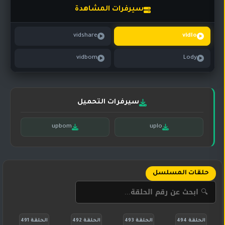
تركي
كورية
سيرفرات المشاهدة
مترجم
مسلسلات
vidshare
vidlo
تركي
مدبلج
vidbom
Lody
مسلسلات
أجنبية
سيرفرات التحميل
upbom
uplo
حلقات المسلسل
الحلقة 494
الحلقة 493
الحلقة 492
الحلقة 491