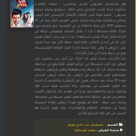
هو مسلسل تلفزيوني هندي رومانسي ، معناه بالهندي
سأموت فداءً للحب، للمخرج ياش باتتك، سيناريو وحوار سمير
صديقي ، قصة مامتا ياش باتنايك، الأبطال الرئيسين هم أرجون
بيجلاني وعائشة بنوار ونيا شارما، عرض العرض لأول مرة في 20
سبتمبر 2017 على قناة Colors تي في الهندية، تدور قصته حول
امرأة قاتلة متسللة ( تارا )، تقتل النساء بغموض، نراها في
البداية تقتل امرأة تغش شريكها ( ديب )، ديب رجل أعمال تعرف
على تارا في إحدى الأماكن، لكنه ابتعد عنها، لكن بعد مدة تعرف
على ( أروهي ) وهي فتاة تشبه (تارا ) كثيرا القاتلة المتسلسلة،
يقع في حبها وتبدأ في تبدل الأحداث .
تبدأ الأحداث عندما تقتل تارا امرأة من أجل ديب، وتعرف على
أروهي من أجل تدبيسها في جرائم القتل، لكنه يقع في غرامها،
وبعدما تشك تارا أنه يحبها وتسمعهما وهم يعترفون بحبهما
لبعضهم، تقرر التخلص من اروهي، ثم دخلت آروهي السجن
لمدة 15 سنة، بعد سنتان يفرج عن (اروهي)، وتكتشف أن (ديب)
قد انتقل للعيش في مومباي، وأنه السبب فيما حدث لها،
وتحاول تدمير والانتقام منه، وتبدأ في تهديد تارا، وتحاول التقرب
منهم عن طريق عملها كخادمة لهم، بتغير بسيط في ملامحها،
وشك ديب فيها ، لكنه لم يتوقع عودة اروهي بهذه السرعة،
وتبدأ في محولات الانتقام والمؤامرات، وقد يكون (ديب) هو
السبب في كل تلك الجرائم بالأخير .
القسم :
مسلسل حب خادع مترجم
منصة العرض :
متعدد الوسائط