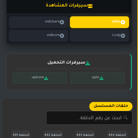
تركي
كورية
سيرفرات المشاهدة
مترجم
مسلسلات
vidshare
vidlo
تركي
مدبلج
vidbom
Lody
مسلسلات
أجنبية
سيرفرات التحميل
upbom
uplo
حلقات المسلسل
الحلقة 494
الحلقة 493
الحلقة 492
الحلقة 491