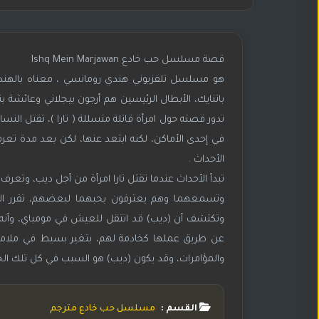
قصة مسلسل حب خادع Ishq Mein Marjawan
هو مسلسل تلفزيوني هندي رومانسي ، معناه بالهندي
تدور قصته حول امرأة قاتلة متسللة ( تارا )، تقتل الن
في إحدى الأماكن، لكنه ابتعد عنها، لكن بعد مدة تعرف 
الأحداث .
تبدأ الأحداث عندما تقتل تارا امرأة من أجل ديب، وتعرف
وتكتشف أن (ديب) قد انتقل للعيش في مومباي، وأنه الس
عن طريق عملها كخادمة لهم، بتغير بسيط في ملامحها
والمؤامرات، وقد يكون (ديب) هو السبب في كل تلك الجرائ
القسم :
مسلسل حب خادع مترجم