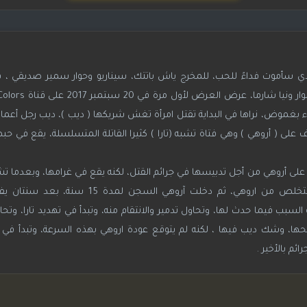
 سأموت فداءً للحب، للمخرج ياش باتتك، سيناريو وحوار سمير صديقي ، 
ساء بغموض، نراها في البداية تقتل امرأة تغش شريكها ( ديب )، ديب رجل أعما
على ( أروهي ) وهي فتاة تشبه (تارا ) كثيرا القاتلة المتسلسلة، يقع في حبه
 على أروهي من أجل تدبيسها في جرائم القتل، لكنه يقع في غرامها، وبعدما تشك
وتسمعهما وهم يعترفون بحبهما لبعضهم، تقرر التخلص من اروهي، ثم دخلت آر
بب فيما حدث لها، وتحاول تدمير والانتقام منه، وتبدأ في تهديد تارا، وتحا
، وشك ديب فيها ، لكنه لم يتوقع عودة اروهي بهذه السرعة، وتبدأ في مح
م بالأخير .