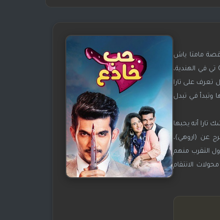
قصة مامتا ياش
باتنايك، الأبطال الرئيسين هم أرجون بيجلاني وعائشة بنوار ونيا شارما، عرض العرض لأول مرة في 20 سبتمبر 2017 على قناة Colors تي في الهندية،
ل تعرف على تارا
ا وتبدأ في تبدل
 تارا أنه يحبها
وهي السجن لمدة 15 سنة، بعد سنتان يفرج عن (اروهي)،
ول التقرب منهم
ولات الانتقام