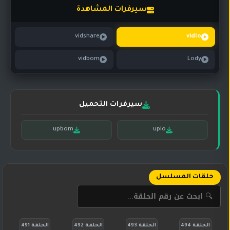
تركي
كورية
سيرفرات المشاهدة
مترجم
مسلسلات
vidshare
vidlo
تركي
مدبلج
vidbom
Lody
مسلسلات
أجنبية
سيرفرات التحميل
upbom
uplo
حلقات المسلسل
الحلقة 494
الحلقة 493
الحلقة 492
الحلقة 491