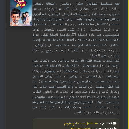
هو مسلسل تلفزيوني هندي رومانسي ، معناه بالهندي
سأموت فداءً للحب، للمخرج ياش باتتك، سيناريو وحوار سمير
صديقي ، قصة مامتا ياش باتنايك، الأبطال الرئيسين هم أرجون
بيجلاني وعائشة بنوار ونيا شارما، عرض العرض لأول مرة في 20
سبتمبر 2017 على قناة Colors تي في الهندية، تدور قصته حول
امرأة قاتلة متسللة ( تارا )، تقتل النساء بغموض، نراها
فيمسلسل حب خادع الحلقة 275 مترجمة البداية تقتل امرأة
تغش شريكها ( ديب )، ديب رجل أعمال تعرف على تارا في إحدى
الأماكن، لكنه ابتعد عنها، لكن بعد مدة تعرف على ( أروهي )
وهي فتاة تشبه (تارا ) كثيرا القاتلة المتسلسلة، يقع في حبها
وتبدأ في تبدل الأحداث .
تبدأ الأحداث عندما تقتل تارا امرأة من أجل ديب، وتعرف على
أروهي من أجل تدبيسها في جرائم القتل، لكنه يقع في غرامها،
وبعدما تشك تارا أنه يحبها وتسمعهما وهم يعترفون بحبهما
لبعضهم، تقرر التخلص من اروهي، ثم دخلت آروهي السجن
لمدة 15 سنة، بعد سنتان يفرج عن (اروهي)، وتكتشف أن (ديب)
قد انتقل للعيش في مومباي، وأنه السبب فيما حدث لها،
وتحاول تدمير والانتقام منه، وتبدأ في تهديد تارا، وتحاول التقرب
منهم عن طريق عملها كخادمة لهم، بتغير بسيط في ملامحها،
وشك ديب فيها ، لكنه لم يتوقع عودة اروهي بهذه السرعة،
وتبدأ في محولات الانتقام والمؤامرات، وقد يكون (ديب) هو
السبب في كل تلك الجرائم بالأخير .
القسم :
مسلسل حب خادع مترجم