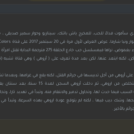
 سأموت فداءً للحب، للمخرج ياش باتتك، سيناريو وحوار سمير صديقي ، 
تدور قصته حول امرأة قاتلة متسللة ( تارا )، تقتل النساء بغموض، نراها فيمسلسل حب خادع
، لكنه ابتعد عنها، لكن بعد مدة تعرف على ( أروهي ) وهي فتاة تشبه (تارا )
 على أروهي من أجل تدبيسها في جرائم القتل، لكنه يقع في غرامها، وبعدما تشك
وتسمعهما وهم يعترفون بحبهما لبعضهم، تقرر التخلص من اروهي، ثم دخلت آر
بب فيما حدث لها، وتحاول تدمير والانتقام منه، وتبدأ في تهديد تارا، وتحا
، وشك ديب فيها ، لكنه لم يتوقع عودة اروهي بهذه السرعة، وتبدأ في مح
م بالأخير .