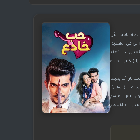
قصة مامتا ياش
باتنايك، الأبطال الرئيسين هم أرجون بيجلاني وعائشة بنوار ونيا شارما، عرض العرض لأول مرة في 20 سبتمبر 2017 على قناة Colors تي في الهندية،
 الحلقة 275 مترجمة البداية تقتل امرأة تغش شريكها (
 كثيرا القاتلة
 تارا أنه يحبها
وهي السجن لمدة 15 سنة، بعد سنتان يفرج عن (اروهي)،
ول التقرب منهم
ولات الانتقام