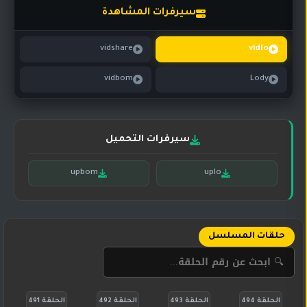
تركي
كورية
سيرفرات المشاهدة
مترجم
مسلسلات
vidshare
vidlo
تركي
مدبلج
vidbom
Lody
مسلسلات
أجنبية
سيرفرات التحميل
upbom
uplo
حلقات المسلسل
الحلقة 494
الحلقة 493
الحلقة 492
الحلقة 491