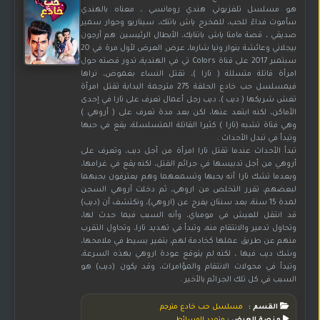
هو مسلسل تلفزيوني هندي رومانسي ، معناه بالهندي
سأموت فداءً للحب، للمخرج ياش باتتك، سيناريو وحوار سمير
صديقي ، قصة مامتا ياش باتنايك، الأبطال الرئيسين هم أرجون
بيجلاني وعائشة بنوار ونيا شارما، عرض العرض لأول مرة في 20
سبتمبر 2017 على قناة Colors تي في الهندية، تدور قصته حول
امرأة قاتلة متسللة ( تارا )، تقتل النساء بغموض، نراها
فيمسلسل حب خادع الحلقة 275 مترجمة البداية تقتل امرأة
تغش شريكها ( ديب )، ديب رجل أعمال تعرف على تارا في إحدى
الأماكن، لكنه ابتعد عنها، لكن بعد مدة تعرف على ( أروهي )
وهي فتاة تشبه (تارا ) كثيرا القاتلة المتسلسلة، يقع في حبها
وتبدأ في تبدل الأحداث .
تبدأ الأحداث عندما تقتل تارا امرأة من أجل ديب، وتعرف على
أروهي من أجل تدبيسها في جرائم القتل، لكنه يقع في غرامها،
وبعدما تشك تارا أنه يحبها وتسمعهما وهم يعترفون بحبهما
لبعضهم، تقرر التخلص من اروهي، ثم دخلت آروهي السجن
لمدة 15 سنة، بعد سنتان يفرج عن (اروهي)، وتكتشف أن (ديب)
قد انتقل للعيش في مومباي، وأنه السبب فيما حدث لها،
وتحاول تدمير والانتقام منه، وتبدأ في تهديد تارا، وتحاول التقرب
منهم عن طريق عملها كخادمة لهم، بتغير بسيط في ملامحها،
وشك ديب فيها ، لكنه لم يتوقع عودة اروهي بهذه السرعة،
وتبدأ في محولات الانتقام والمؤامرات، وقد يكون (ديب) هو
السبب في كل تلك الجرائم بالأخير .
القسم :
مسلسل حب خادع مترجم