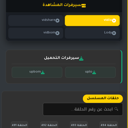
تركي
كورية
سيرفرات المشاهدة
مترجم
مسلسلات
vidshare
vidlo
تركي
مدبلج
vidbom
Lody
مسلسلات
أجنبية
سيرفرات التحميل
upbom
uplo
حلقات المسلسل
الحلقة 494
الحلقة 493
الحلقة 492
الحلقة 491