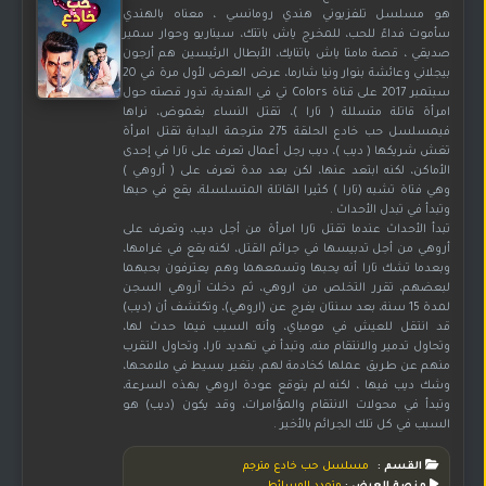
هو مسلسل تلفزيوني هندي رومانسي ، معناه بالهندي
سأموت فداءً للحب، للمخرج ياش باتتك، سيناريو وحوار سمير
صديقي ، قصة مامتا ياش باتنايك، الأبطال الرئيسين هم أرجون
بيجلاني وعائشة بنوار ونيا شارما، عرض العرض لأول مرة في 20
سبتمبر 2017 على قناة Colors تي في الهندية، تدور قصته حول
امرأة قاتلة متسللة ( تارا )، تقتل النساء بغموض، نراها
فيمسلسل حب خادع الحلقة 275 مترجمة البداية تقتل امرأة
تغش شريكها ( ديب )، ديب رجل أعمال تعرف على تارا في إحدى
الأماكن، لكنه ابتعد عنها، لكن بعد مدة تعرف على ( أروهي )
وهي فتاة تشبه (تارا ) كثيرا القاتلة المتسلسلة، يقع في حبها
وتبدأ في تبدل الأحداث .
تبدأ الأحداث عندما تقتل تارا امرأة من أجل ديب، وتعرف على
أروهي من أجل تدبيسها في جرائم القتل، لكنه يقع في غرامها،
وبعدما تشك تارا أنه يحبها وتسمعهما وهم يعترفون بحبهما
لبعضهم، تقرر التخلص من اروهي، ثم دخلت آروهي السجن
لمدة 15 سنة، بعد سنتان يفرج عن (اروهي)، وتكتشف أن (ديب)
قد انتقل للعيش في مومباي، وأنه السبب فيما حدث لها،
وتحاول تدمير والانتقام منه، وتبدأ في تهديد تارا، وتحاول التقرب
منهم عن طريق عملها كخادمة لهم، بتغير بسيط في ملامحها،
وشك ديب فيها ، لكنه لم يتوقع عودة اروهي بهذه السرعة،
وتبدأ في محولات الانتقام والمؤامرات، وقد يكون (ديب) هو
السبب في كل تلك الجرائم بالأخير .
القسم :
مسلسل حب خادع مترجم