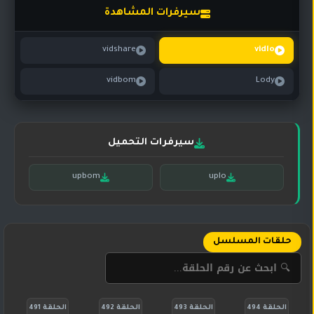
تركي
كورية
سيرفرات المشاهدة
مترجم
مسلسلات
vidshare
vidlo
تركي
مدبلج
vidbom
Lody
مسلسلات
أجنبية
سيرفرات التحميل
upbom
uplo
حلقات المسلسل
الحلقة 494
الحلقة 493
الحلقة 492
الحلقة 491