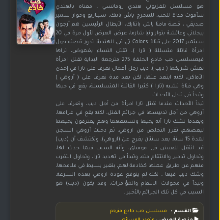
هو مسلسل تلفزيوني هندي رومانسي ، معناه بالهندي
سأموت فداءً للحب، للمخرج ياش باتتك، سيناريو وحوار سمير
صديقي ، قصة مامتا ياش باتنايك، الأبطال الرئيسين هم أرجون
بيجلاني وعائشة بنوار ونيا شارما، عرض العرض لأول مرة في 20
سبتمبر 2017 على قناة Colors تي في الهندية، تدور قصته حول
امرأة قاتلة متسللة ( تارا )، تقتل النساء بغموض، نراها
فيمسلسل حب خادع الحلقة 275 مترجمة البداية تقتل امرأة
تغش شريكها ( ديب )، ديب رجل أعمال تعرف على تارا في إحدى
الأماكن، لكنه ابتعد عنها، لكن بعد مدة تعرف على ( أروهي )
وهي فتاة تشبه (تارا ) كثيرا القاتلة المتسلسلة، يقع في حبها
وتبدأ في تبدل الأحداث .
تبدأ الأحداث عندما تقتل تارا امرأة من أجل ديب، وتعرف على
أروهي من أجل تدبيسها في جرائم القتل، لكنه يقع في غرامها،
وبعدما تشك تارا أنه يحبها وتسمعهما وهم يعترفون بحبهما
لبعضهم، تقرر التخلص من اروهي، ثم دخلت آروهي السجن
لمدة 15 سنة، بعد سنتان يفرج عن (اروهي)، وتكتشف أن (ديب)
قد انتقل للعيش في مومباي، وأنه السبب فيما حدث لها،
وتحاول تدمير والانتقام منه، وتبدأ في تهديد تارا، وتحاول التقرب
منهم عن طريق عملها كخادمة لهم، بتغير بسيط في ملامحها،
وشك ديب فيها ، لكنه لم يتوقع عودة اروهي بهذه السرعة،
وتبدأ في محولات الانتقام والمؤامرات، وقد يكون (ديب) هو
السبب في كل تلك الجرائم بالأخير .
القسم :
مسلسل حب خادع مترجم