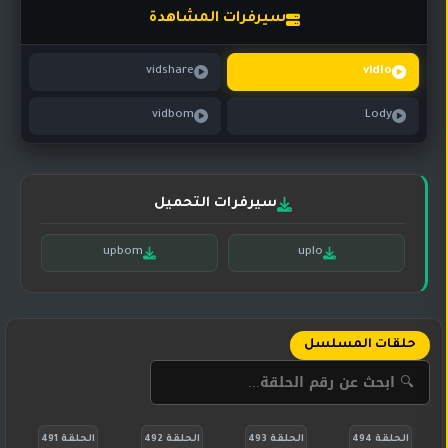
تركي
كورية
سيرفرات المشاهدة
مترجم
مسلسلات
vidshare
vidlo
تركي
مدبلج
vidbom
Lody
مسلسلات
أجنبية
سيرفرات التحميل
upbom
uplo
حلقات المسلسل
الحلقة 494
الحلقة 493
الحلقة 492
الحلقة 491