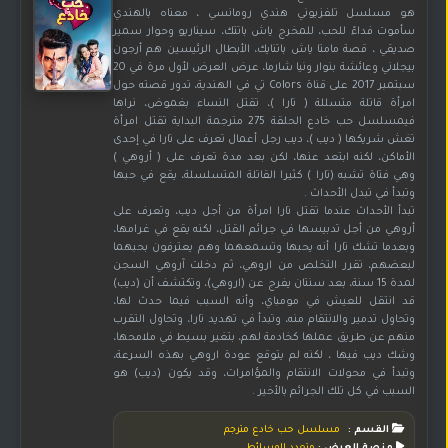
هو مسلسل تلفزيوني هندي رومانسي ، معناه بالهندي
سأموت فداءً للحب، للمخرج ياش باتتك، سيناريو وحوار سمير
صديقي ، قصة مامتا ياش باتنايك، الأبطال الرئيسين هم أرجون
بيجلاني وعائشة بنوار ونيا شارما، عرض العرض لأول مرة في 20
سبتمبر 2017 على قناة Colors تي في الهندية، تدور قصته حول
امرأة قاتلة متسللة ( تارا )، تقتل النساء بغموض، نراها
فيمسلسل حب خادع الحلقة 275 مترجمة البداية تقتل امرأة
تغش شريكها ( ديب )، ديب رجل أعمال تعرف على تارا في إحدى
الأماكن، لكنه ابتعد عنها، لكن بعد مدة تعرف على ( أروهي )
وهي فتاة تشبه (تارا ) كثيرا القاتلة المتسلسلة، يقع في حبها
وتبدأ في تبدل الأحداث .
تبدأ الأحداث عندما تقتل تارا امرأة من أجل ديب، وتعرف على
أروهي من أجل تدبيسها في جرائم القتل، لكنه يقع في غرامها،
وبعدما تشك تارا أنه يحبها وتسمعهما وهم يعترفون بحبهما
لبعضهم، تقرر التخلص من اروهي، ثم دخلت آروهي السجن
لمدة 15 سنة، بعد سنتان يفرج عن (اروهي)، وتكتشف أن (ديب)
قد انتقل للعيش في مومباي، وأنه السبب فيما حدث لها،
وتحاول تدمير والانتقام منه، وتبدأ في تهديد تارا، وتحاول التقرب
منهم عن طريق عملها كخادمة لهم، بتغير بسيط في ملامحها،
وشك ديب فيها ، لكنه لم يتوقع عودة اروهي بهذه السرعة،
وتبدأ في محولات الانتقام والمؤامرات، وقد يكون (ديب) هو
السبب في كل تلك الجرائم بالأخير .
القسم :
مسلسل حب خادع مترجم