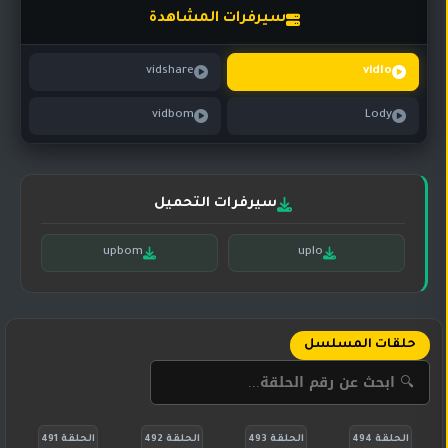
تركي
كورية
سيرفرات المشاهدة
مترجم
مسلسلات
vidshare
vidlo
تركي
مدبلج
vidbom
Lody
مسلسلات
أجنبية
سيرفرات التحميل
upbom
uplo
حلقات المسلسل
الحلقة 494
الحلقة 493
الحلقة 492
الحلقة 491