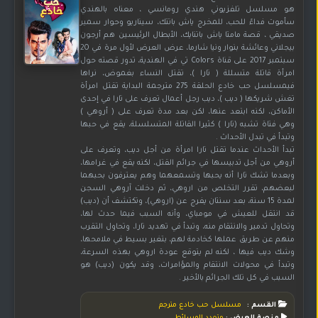
هو مسلسل تلفزيوني هندي رومانسي ، معناه بالهندي
سأموت فداءً للحب، للمخرج ياش باتتك، سيناريو وحوار سمير
صديقي ، قصة مامتا ياش باتنايك، الأبطال الرئيسين هم أرجون
بيجلاني وعائشة بنوار ونيا شارما، عرض العرض لأول مرة في 20
سبتمبر 2017 على قناة Colors تي في الهندية، تدور قصته حول
امرأة قاتلة متسللة ( تارا )، تقتل النساء بغموض، نراها
فيمسلسل حب خادع الحلقة 275 مترجمة البداية تقتل امرأة
تغش شريكها ( ديب )، ديب رجل أعمال تعرف على تارا في إحدى
الأماكن، لكنه ابتعد عنها، لكن بعد مدة تعرف على ( أروهي )
وهي فتاة تشبه (تارا ) كثيرا القاتلة المتسلسلة، يقع في حبها
وتبدأ في تبدل الأحداث .
تبدأ الأحداث عندما تقتل تارا امرأة من أجل ديب، وتعرف على
أروهي من أجل تدبيسها في جرائم القتل، لكنه يقع في غرامها،
وبعدما تشك تارا أنه يحبها وتسمعهما وهم يعترفون بحبهما
لبعضهم، تقرر التخلص من اروهي، ثم دخلت آروهي السجن
لمدة 15 سنة، بعد سنتان يفرج عن (اروهي)، وتكتشف أن (ديب)
قد انتقل للعيش في مومباي، وأنه السبب فيما حدث لها،
وتحاول تدمير والانتقام منه، وتبدأ في تهديد تارا، وتحاول التقرب
منهم عن طريق عملها كخادمة لهم، بتغير بسيط في ملامحها،
وشك ديب فيها ، لكنه لم يتوقع عودة اروهي بهذه السرعة،
وتبدأ في محولات الانتقام والمؤامرات، وقد يكون (ديب) هو
السبب في كل تلك الجرائم بالأخير .
القسم :
مسلسل حب خادع مترجم