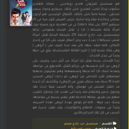
هو مسلسل تلفزيوني هندي رومانسي ، معناه بالهندي
سأموت فداءً للحب، للمخرج ياش باتتك، سيناريو وحوار سمير
صديقي ، قصة مامتا ياش باتنايك، الأبطال الرئيسين هم أرجون
بيجلاني وعائشة بنوار ونيا شارما، عرض العرض لأول مرة في 20
سبتمبر 2017 على قناة Colors تي في الهندية، تدور قصته حول
امرأة قاتلة متسللة ( تارا )، تقتل النساء بغموض، نراها
فيمسلسل حب خادع الحلقة 275 مترجمة البداية تقتل امرأة
تغش شريكها ( ديب )، ديب رجل أعمال تعرف على تارا في إحدى
الأماكن، لكنه ابتعد عنها، لكن بعد مدة تعرف على ( أروهي )
وهي فتاة تشبه (تارا ) كثيرا القاتلة المتسلسلة، يقع في حبها
وتبدأ في تبدل الأحداث .
تبدأ الأحداث عندما تقتل تارا امرأة من أجل ديب، وتعرف على
أروهي من أجل تدبيسها في جرائم القتل، لكنه يقع في غرامها،
وبعدما تشك تارا أنه يحبها وتسمعهما وهم يعترفون بحبهما
لبعضهم، تقرر التخلص من اروهي، ثم دخلت آروهي السجن
لمدة 15 سنة، بعد سنتان يفرج عن (اروهي)، وتكتشف أن (ديب)
قد انتقل للعيش في مومباي، وأنه السبب فيما حدث لها،
وتحاول تدمير والانتقام منه، وتبدأ في تهديد تارا، وتحاول التقرب
منهم عن طريق عملها كخادمة لهم، بتغير بسيط في ملامحها،
وشك ديب فيها ، لكنه لم يتوقع عودة اروهي بهذه السرعة،
وتبدأ في محولات الانتقام والمؤامرات، وقد يكون (ديب) هو
السبب في كل تلك الجرائم بالأخير .
القسم :
مسلسل حب خادع مترجم