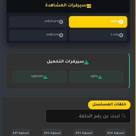
تركي
كورية
سيرفرات المشاهدة
مترجم
مسلسلات
vidshare
vidlo
تركي
مدبلج
vidbom
Lody
مسلسلات
أجنبية
سيرفرات التحميل
upbom
uplo
حلقات المسلسل
الحلقة 494
الحلقة 493
الحلقة 492
الحلقة 491