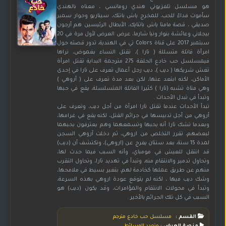
هو مسلسل تلفزيوني هندي رومانسي ، معناه بالهندي
سأموت فداءً للحب، للمخرج ياش باتتك، سيناريو وحوار سمير
صديقي ، قصة مامتا ياش باتنايك، الأبطال الرئيسين هم أرجون
بيجلاني وعائشة بنوار ونيا شارما، عرض العرض لأول مرة في 20
سبتمبر 2017 على قناة Colors تي في الهندية، تدور قصته حول
امرأة قاتلة متسللة ( تارا )، تقتل النساء بغموض، نراها
فيمسلسل حب خادع الحلقة 275 مترجمة البداية تقتل امرأة
تغش شريكها ( ديب )، ديب رجل أعمال تعرف على تارا في إحدى
الأماكن، لكنه ابتعد عنها، لكن بعد مدة تعرف على ( أروهي )
وهي فتاة تشبه (تارا ) كثيرا القاتلة المتسلسلة، يقع في حبها
وتبدأ في تبدل الأحداث .
تبدأ الأحداث عندما تقتل تارا امرأة من أجل ديب، وتعرف على
أروهي من أجل تدبيسها في جرائم القتل، لكنه يقع في غرامها،
وبعدما تشك تارا أنه يحبها وتسمعهما وهم يعترفون بحبهما
لبعضهم، تقرر التخلص من اروهي، ثم دخلت آروهي السجن
لمدة 15 سنة، بعد سنتان يفرج عن (اروهي)، وتكتشف أن (ديب)
قد انتقل للعيش في مومباي، وأنه السبب فيما حدث لها،
وتحاول تدمير والانتقام منه، وتبدأ في تهديد تارا، وتحاول التقرب
منهم عن طريق عملها كخادمة لهم، بتغير بسيط في ملامحها،
وشك ديب فيها ، لكنه لم يتوقع عودة اروهي بهذه السرعة،
وتبدأ في محولات الانتقام والمؤامرات، وقد يكون (ديب) هو
السبب في كل تلك الجرائم بالأخير .
القسم :
مسلسل حب خادع مترجم