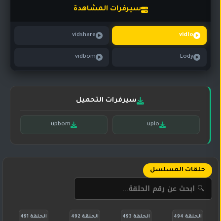
تركي
كورية
سيرفرات المشاهدة
مترجم
مسلسلات
vidshare
vidlo
تركي
مدبلج
vidbom
Lody
مسلسلات
أجنبية
سيرفرات التحميل
upbom
uplo
حلقات المسلسل
الحلقة 494
الحلقة 493
الحلقة 492
الحلقة 491