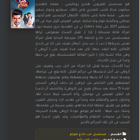
هو مسلسل تلفزيوني هندي رومانسي ، معناه بالهندي
سأموت فداءً للحب، للمخرج ياش باتتك، سيناريو وحوار سمير
صديقي ، قصة مامتا ياش باتنايك، الأبطال الرئيسين هم أرجون
بيجلاني وعائشة بنوار ونيا شارما، عرض العرض لأول مرة في 20
سبتمبر 2017 على قناة Colors تي في الهندية، تدور قصته حول
امرأة قاتلة متسللة ( تارا )، تقتل النساء بغموض، نراها
فيمسلسل حب خادع الحلقة 275 مترجمة البداية تقتل امرأة
تغش شريكها ( ديب )، ديب رجل أعمال تعرف على تارا في إحدى
الأماكن، لكنه ابتعد عنها، لكن بعد مدة تعرف على ( أروهي )
وهي فتاة تشبه (تارا ) كثيرا القاتلة المتسلسلة، يقع في حبها
وتبدأ في تبدل الأحداث .
تبدأ الأحداث عندما تقتل تارا امرأة من أجل ديب، وتعرف على
أروهي من أجل تدبيسها في جرائم القتل، لكنه يقع في غرامها،
وبعدما تشك تارا أنه يحبها وتسمعهما وهم يعترفون بحبهما
لبعضهم، تقرر التخلص من اروهي، ثم دخلت آروهي السجن
لمدة 15 سنة، بعد سنتان يفرج عن (اروهي)، وتكتشف أن (ديب)
قد انتقل للعيش في مومباي، وأنه السبب فيما حدث لها،
وتحاول تدمير والانتقام منه، وتبدأ في تهديد تارا، وتحاول التقرب
منهم عن طريق عملها كخادمة لهم، بتغير بسيط في ملامحها،
وشك ديب فيها ، لكنه لم يتوقع عودة اروهي بهذه السرعة،
وتبدأ في محولات الانتقام والمؤامرات، وقد يكون (ديب) هو
السبب في كل تلك الجرائم بالأخير .
القسم :
مسلسل حب خادع مترجم