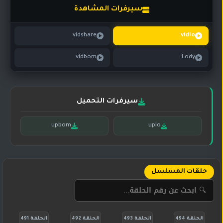
تركي
كورية
سيرفرات المشاهدة
مترجم
مسلسلات
vidshare
vidlo
تركي
مدبلج
vidbom
Lody
مسلسلات
أجنبية
سيرفرات التحميل
upbom
uplo
حلقات المسلسل
الحلقة 494
الحلقة 493
الحلقة 492
الحلقة 491