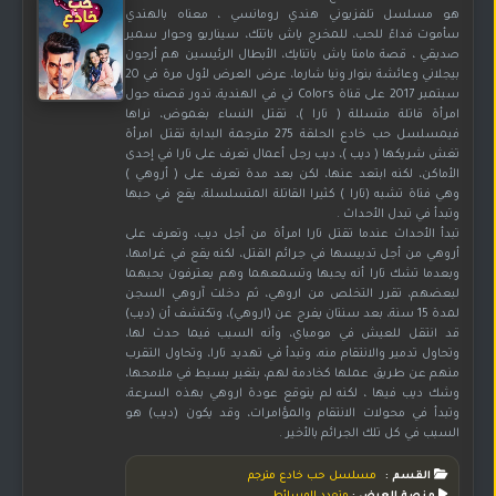
هو مسلسل تلفزيوني هندي رومانسي ، معناه بالهندي
سأموت فداءً للحب، للمخرج ياش باتتك، سيناريو وحوار سمير
صديقي ، قصة مامتا ياش باتنايك، الأبطال الرئيسين هم أرجون
بيجلاني وعائشة بنوار ونيا شارما، عرض العرض لأول مرة في 20
سبتمبر 2017 على قناة Colors تي في الهندية، تدور قصته حول
امرأة قاتلة متسللة ( تارا )، تقتل النساء بغموض، نراها
فيمسلسل حب خادع الحلقة 275 مترجمة البداية تقتل امرأة
تغش شريكها ( ديب )، ديب رجل أعمال تعرف على تارا في إحدى
الأماكن، لكنه ابتعد عنها، لكن بعد مدة تعرف على ( أروهي )
وهي فتاة تشبه (تارا ) كثيرا القاتلة المتسلسلة، يقع في حبها
وتبدأ في تبدل الأحداث .
تبدأ الأحداث عندما تقتل تارا امرأة من أجل ديب، وتعرف على
أروهي من أجل تدبيسها في جرائم القتل، لكنه يقع في غرامها،
وبعدما تشك تارا أنه يحبها وتسمعهما وهم يعترفون بحبهما
لبعضهم، تقرر التخلص من اروهي، ثم دخلت آروهي السجن
لمدة 15 سنة، بعد سنتان يفرج عن (اروهي)، وتكتشف أن (ديب)
قد انتقل للعيش في مومباي، وأنه السبب فيما حدث لها،
وتحاول تدمير والانتقام منه، وتبدأ في تهديد تارا، وتحاول التقرب
منهم عن طريق عملها كخادمة لهم، بتغير بسيط في ملامحها،
وشك ديب فيها ، لكنه لم يتوقع عودة اروهي بهذه السرعة،
وتبدأ في محولات الانتقام والمؤامرات، وقد يكون (ديب) هو
السبب في كل تلك الجرائم بالأخير .
القسم :
مسلسل حب خادع مترجم