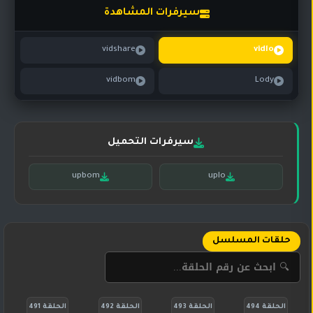
تركي
كورية
سيرفرات المشاهدة
مترجم
مسلسلات
vidshare
vidlo
تركي
مدبلج
vidbom
Lody
مسلسلات
أجنبية
سيرفرات التحميل
upbom
uplo
حلقات المسلسل
الحلقة 494
الحلقة 493
الحلقة 492
الحلقة 491