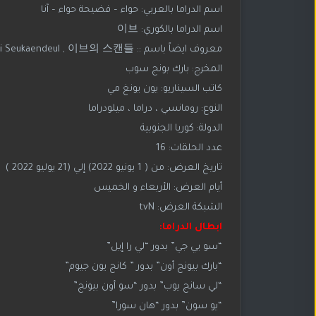
اسم الدراما بالعربي: حواء – فضيحة حواء – آنا
اسم الدراما بالكوري: 이브
معروف ايضاً باسم :: Eve’s Scandal , Ibeuui Seukaendeul , 이브의 스캔들
المخرج: بارك بونج سوب
كاتب السيناريو: يون يونغ مي
النوع: رومانسي ، دراما ، ميلودراما
الدولة: كوريا الجنوبية
عدد الحلقات: 16
تاريخ العرض: من ( 1 يونيو 2022) إلي (21 يوليو 2022 )
أيام العرض: الأربعاء و الخميس
الشبكة العرض: tvN
ابطال الدراما:
“سو يي جي” بدور “لي را إيل”
“بارك بيونج أون” بدور ” كانج يون جيوم”
“لي سانج يوب” بدور “سو أون بيونج”
“يو سون” بدور “هان سورا”