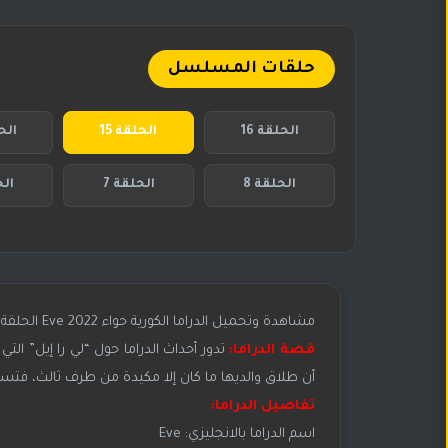
حلقات المسلسل
الحلقة 16
الحلقة 15
الحل
الحلقة 8
الحلقة 7
الح
مشاهدة وتحميل الدراما الكورية حواء Eve 2022 الحلقة 15 مترجمة للعربية بجودة عالية الوضوح HD
قصة الدراما:
تدور أحداث الدراما حول “لي را إيل” الت
أن طلاق والديها ما كان إلا مكيدة من طرف ثالث، فتس
تفاصيل الدراما:
اسم الدراما بالانجليزي: Eve