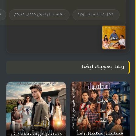
اجمل مسلسلات تركية
المسلسل التركي خفقان مترجم
ت
ربما يعجبك أيضا
مسلسل إسطنبول رأساً
مسلسل في السابعة عشر