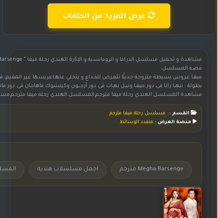
عرض المزيد من الحلقات
مشاهدة و تحميل مسلسل الدراما و الرومانسية و الإثارة الهندي رحلة ميغا ” Megha Barsenge ” مترجم بجودة WebDL 720p للنجم نيل بهات و النجمة نيها رانا و كينشوك ماهاجان
قصــه المسلسل:
ميغـا عروس بسيطة متزوجة حديثًا تتعـرض للخداع و يتخلي عنهــاعريسها غير المقيم، فتل
بطولة : نيهــا رانـا فى دور ميغــا ونيــل بهــات فى دور أرجــــون وكينشوك ماهاجـان فى دور مان
مشاهدة المسلسل الهندي رحلة ميغا مترجم,المسلسل الهندي رحلة ميغا مترجم,مسلسل هندي رحلة ميغا مترجم,مسلسل رحلة ميغا مترجم,مسلسل رحلة ميغا مترجم بجودة عالية HD,المسلسل رحلة ميغا مترجم,شاهد وحمل مسلسل رحلة ميغا مترجم,مسلسل رحلة ميغا مترجم على موقع جوري,تحميل مسلسل رحلة ميغا مترجم,المسلسل الهند
القسم :
مسلسل رحلة ميغا مترجم
منصة العرض :
متعدد الوسائط
Megha Barsenge مترجم
اجمل مسلسلات هندية
المسلسل الهن