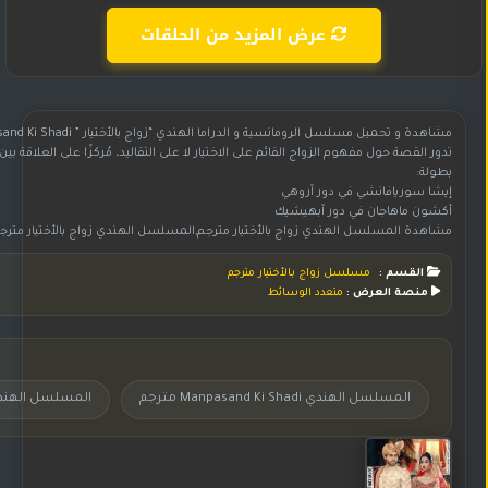
عرض المزيد من الحلقات
مشاهدة و تحميل مسلسل الرومانسية و الدراما الهندي “زواج بالأختيار ” Manpasand Ki Shadi مترجم بجودة HD 720p
تدور القصة حول مفهوم الزواج القائم على الاختيار لا على التقاليد، مُركزًا على العلاقة ب
بطولة:
إيشا سوريافانشي في دور آروهي
أكشون ماهاجان في دور آبهيشيك
مشاهدة المسلسل الهندي زواج بالأختيار مترجم,المسلسل الهندي زواج بالأختيار مترجم,مسلسل هندي زواج بالأختيار مترجم,مسلسل زواج بالأختيار مترجم,مسلسل زواج بالأختيار مترجم بجودة عالية HD,المسلسل زواج بالأختيار مترجم,شاهد وحمل مسلسل زواج بالأختيار مت
القسم :
مسلسل زواج بالأختيار مترجم
منصة العرض :
متعدد الوسائط
المسلسل الهندي Manpasand Ki Shadi مترجم
المسلسل الهندي 