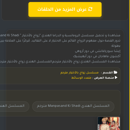
عرض المزيد من الحلقات
مشاهدة و تحميل مسلسل الرومانسية و الدراما الهندي “زواج بالأختيار ” Manpasand Ki Shadi مترجم بجودة HD 720p
تدور القصة حول مفهوم الزواج القائم على الاختيار لا على التقاليد، مُركزًا على العلاقة ب
بطولة:
إيشا سوريافانشي في دور آروهي
أكشون ماهاجان في دور آبهيشيك
مشاهدة المسلسل الهندي زواج بالأختيار مترجم,المسلسل الهندي زواج بالأختيار مترجم,مسلسل هندي زواج بالأختيار مترجم,مسلسل زواج بالأختيار مترجم,مسلسل زواج بالأختيار مترجم بجودة عالية HD,المسلسل زواج بالأختيار مترجم,شاهد وحمل مسلسل زواج بالأختيار مت
القسم :
مسلسل زواج بالأختيار مترجم
منصة العرض :
متعدد الوسائط
المسلسل الهندي Manpasand Ki Shadi مترجم
المسلسل الهندي 