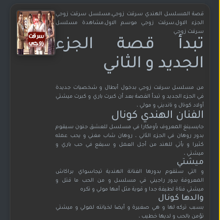
قصة المسلسل الهندي سرقت زوجي,مسلسل سرقت زوجي
الجزء الاول,سرقت زوجي موسم الاول,مشاهدة مسلسل
سرقت زوجي
تبدأ قصة الجزء
الجديد و الثاني
من مسلسل سرقت زوجي بدخول أبطال و شخصيات جديدة
في الجزء الجديد و تبدأ القصة بعد أن كبرت باري و كبرت ميشتي
أولاد كونال و نانديني و مولي ،
الفنان الهندي كونال
جايسينغ المعروف بأومكارا في مسلسل للعشق جنون سيقوم
بدور روهان في الجزء الثاني ، روهان شاب مغني و يحب عمله
كثيرا و يأتي للهند من أجل العمل و سيقع في حب باري و
ميشتي ،
ميشتي
و التي ستقوم بدورها الفنانة الهندية تيجاسواي براكاش
المعروفة بدور راجيني في مسلسل و من الحب ما قتل و
ميشتي فتاة لطيفة جدا و قوية مثل أمها مولي و تكره
والدها كونال
بسبب تركه لها و هي صغيرة و أيضا لخيانته لمولي و ميشتي
تؤمن بالحب و لديها خطيب ،