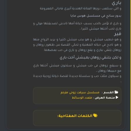
باري
و التي ستلعب دورها الفنانة الهندية أنيري فاجاني المعروفة
بدور سانج في مسلسل هوس مايا
و باري لا تؤمن بالحب بسبب خيانة أمها نانديني لصديقتها مولي و
باري تحب أختها ميشتي كثيرا ،
فير
و هو خطيب ميشتي و هو يحب ميشتي كثيرا و يريد الزواج منها
و هو ناجح في حياته المهنية و تحكي القصة عن ظهور روهان و
روهان يلتقي بباري و يقع روهان و باري في حب بعضهما.
و لكن يلتقي روهان بميشتي أخت باري
و سيقع روهان في حب ميشتي و ستخون ميشتي أختها باري
مع حبيبها روهان ،
و سيكون مثلث حب و سلسلة جديدة لقصة خيانة زوجية جديدة
،
القسم :
مسلسل سرقت زوجي مترجم
منصة العرض :
متعدد الوسائط
الكلمات المفتاحية: