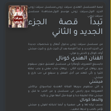
قصة المسلسل الهندي سرقت زوجي,مسلسل سرقت زوجي
الجزء الاول,سرقت زوجي موسم الاول,مشاهدة مسلسل
سرقت زوجي
تبدأ قصة الجزء
الجديد و الثاني
من مسلسل سرقت زوجي بدخول أبطال و شخصيات جديدة
في الجزء الجديد و تبدأ القصة بعد أن كبرت باري و كبرت ميشتي
أولاد كونال و نانديني و مولي ،
الفنان الهندي كونال
جايسينغ المعروف بأومكارا في مسلسل للعشق جنون سيقوم
بدور روهان في الجزء الثاني ، روهان شاب مغني و يحب عمله
كثيرا و يأتي للهند من أجل العمل و سيقع في حب باري و
ميشتي ،
ميشتي
و التي ستقوم بدورها الفنانة الهندية تيجاسواي براكاش
المعروفة بدور راجيني في مسلسل و من الحب ما قتل و
ميشتي فتاة لطيفة جدا و قوية مثل أمها مولي و تكره
والدها كونال
بسبب تركه لها و هي صغيرة و أيضا لخيانته لمولي و ميشتي
تؤمن بالحب و لديها خطيب ،