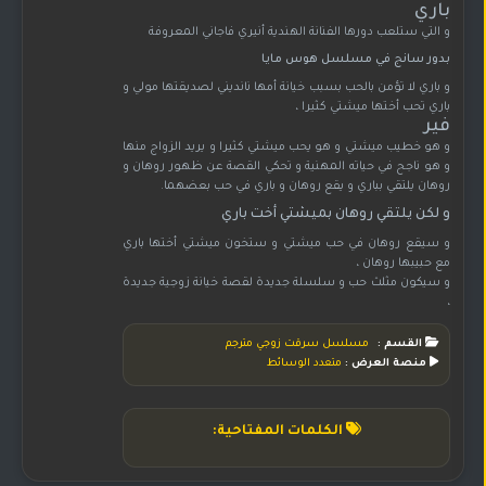
باري
و التي ستلعب دورها الفنانة الهندية أنيري فاجاني المعروفة
بدور سانج في مسلسل هوس مايا
و باري لا تؤمن بالحب بسبب خيانة أمها نانديني لصديقتها مولي و
باري تحب أختها ميشتي كثيرا ،
فير
و هو خطيب ميشتي و هو يحب ميشتي كثيرا و يريد الزواج منها
و هو ناجح في حياته المهنية و تحكي القصة عن ظهور روهان و
روهان يلتقي بباري و يقع روهان و باري في حب بعضهما.
و لكن يلتقي روهان بميشتي أخت باري
و سيقع روهان في حب ميشتي و ستخون ميشتي أختها باري
مع حبيبها روهان ،
و سيكون مثلث حب و سلسلة جديدة لقصة خيانة زوجية جديدة
،
القسم :
مسلسل سرقت زوجي مترجم
منصة العرض :
متعدد الوسائط
الكلمات المفتاحية: