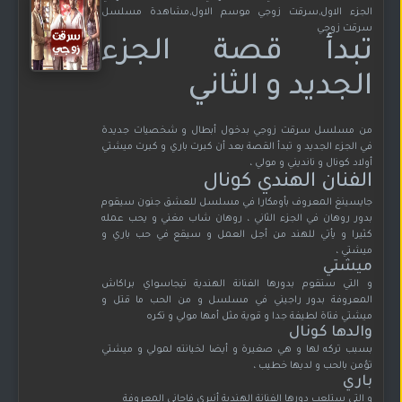
الجزء الاول,سرقت زوجي موسم الاول,مشاهدة مسلسل
سرقت زوجي
تبدأ قصة الجزء
الجديد و الثاني
من مسلسل سرقت زوجي بدخول أبطال و شخصيات جديدة
في الجزء الجديد و تبدأ القصة بعد أن كبرت باري و كبرت ميشتي
أولاد كونال و نانديني و مولي ،
الفنان الهندي كونال
جايسينغ المعروف بأومكارا في مسلسل للعشق جنون سيقوم
بدور روهان في الجزء الثاني ، روهان شاب مغني و يحب عمله
كثيرا و يأتي للهند من أجل العمل و سيقع في حب باري و
ميشتي ،
ميشتي
و التي ستقوم بدورها الفنانة الهندية تيجاسواي براكاش
المعروفة بدور راجيني في مسلسل و من الحب ما قتل و
ميشتي فتاة لطيفة جدا و قوية مثل أمها مولي و تكره
والدها كونال
بسبب تركه لها و هي صغيرة و أيضا لخيانته لمولي و ميشتي
تؤمن بالحب و لديها خطيب ،
باري
و التي ستلعب دورها الفنانة الهندية أنيري فاجاني المعروفة