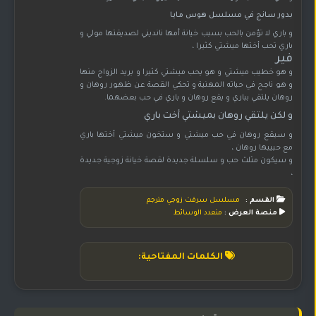
بدور سانج في مسلسل هوس مايا
و باري لا تؤمن بالحب بسبب خيانة أمها نانديني لصديقتها مولي و
باري تحب أختها ميشتي كثيرا ،
فير
و هو خطيب ميشتي و هو يحب ميشتي كثيرا و يريد الزواج منها
و هو ناجح في حياته المهنية و تحكي القصة عن ظهور روهان و
روهان يلتقي بباري و يقع روهان و باري في حب بعضهما.
و لكن يلتقي روهان بميشتي أخت باري
و سيقع روهان في حب ميشتي و ستخون ميشتي أختها باري
مع حبيبها روهان ،
و سيكون مثلث حب و سلسلة جديدة لقصة خيانة زوجية جديدة
،
القسم :
مسلسل سرقت زوجي مترجم
منصة العرض :
متعدد الوسائط
الكلمات المفتاحية: