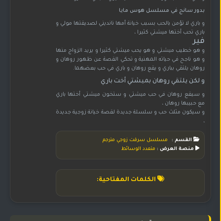
بدور سانج في مسلسل هوس مايا
و باري لا تؤمن بالحب بسبب خيانة أمها نانديني لصديقتها مولي و
باري تحب أختها ميشتي كثيرا ،
فير
و هو خطيب ميشتي و هو يحب ميشتي كثيرا و يريد الزواج منها
و هو ناجح في حياته المهنية و تحكي القصة عن ظهور روهان و
روهان يلتقي بباري و يقع روهان و باري في حب بعضهما.
و لكن يلتقي روهان بميشتي أخت باري
و سيقع روهان في حب ميشتي و ستخون ميشتي أختها باري
مع حبيبها روهان ،
و سيكون مثلث حب و سلسلة جديدة لقصة خيانة زوجية جديدة
،
القسم :
مسلسل سرقت زوجي مترجم
منصة العرض :
متعدد الوسائط
الكلمات المفتاحية: