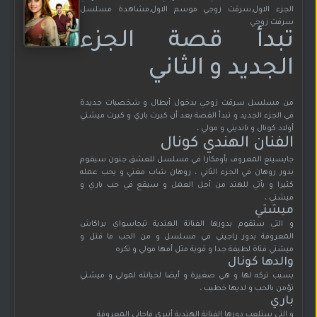
الجزء الاول,سرقت زوجي موسم الاول,مشاهدة مسلسل
سرقت زوجي
تبدأ قصة الجزء
الجديد و الثاني
من مسلسل سرقت زوجي بدخول أبطال و شخصيات جديدة
في الجزء الجديد و تبدأ القصة بعد أن كبرت باري و كبرت ميشتي
أولاد كونال و نانديني و مولي ،
الفنان الهندي كونال
جايسينغ المعروف بأومكارا في مسلسل للعشق جنون سيقوم
بدور روهان في الجزء الثاني ، روهان شاب مغني و يحب عمله
كثيرا و يأتي للهند من أجل العمل و سيقع في حب باري و
ميشتي ،
ميشتي
و التي ستقوم بدورها الفنانة الهندية تيجاسواي براكاش
المعروفة بدور راجيني في مسلسل و من الحب ما قتل و
ميشتي فتاة لطيفة جدا و قوية مثل أمها مولي و تكره
والدها كونال
بسبب تركه لها و هي صغيرة و أيضا لخيانته لمولي و ميشتي
تؤمن بالحب و لديها خطيب ،
باري
و التي ستلعب دورها الفنانة الهندية أنيري فاجاني المعروفة