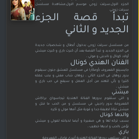
الجزء الاول,سرقت زوجي موسم الاول,مشاهدة مسلسل
سرقت زوجي
تبدأ قصة الجزء
الجديد و الثاني
من مسلسل سرقت زوجي بدخول أبطال و شخصيات جديدة
في الجزء الجديد و تبدأ القصة بعد أن كبرت باري و كبرت ميشتي
أولاد كونال و نانديني و مولي ،
الفنان الهندي كونال
جايسينغ المعروف بأومكارا في مسلسل للعشق جنون سيقوم
بدور روهان في الجزء الثاني ، روهان شاب مغني و يحب عمله
كثيرا و يأتي للهند من أجل العمل و سيقع في حب باري و
ميشتي ،
ميشتي
و التي ستقوم بدورها الفنانة الهندية تيجاسواي براكاش
المعروفة بدور راجيني في مسلسل و من الحب ما قتل و
ميشتي فتاة لطيفة جدا و قوية مثل أمها مولي و تكره
والدها كونال
بسبب تركه لها و هي صغيرة و أيضا لخيانته لمولي و ميشتي
تؤمن بالحب و لديها خطيب ،
باري
و التي ستلعب دورها الفنانة الهندية أنيري فاجاني المعروفة