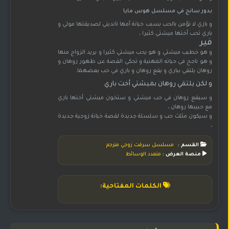
بدور سانج في مسلسل هوس مايا
و باري لا تؤمن بالحب بسبب خيانة أمها نانديني لصديقتها مولي و
باري تحب أختها ميشتي كثيرا ،
فير
و هو خطيب ميشتي و هو يحب ميشتي كثيرا و يريد الزواج منها
و هو ناجح في حياته المهنية و تحكي القصة عن ظهور روهان و
روهان يلتقي بباري و يقع روهان و باري في حب بعضهما.
و لكن يلتقي روهان بميشتي أخت باري
و سيقع روهان في حب ميشتي و ستخون ميشتي أختها باري
مع حبيبها روهان ،
و سيكون مثلث حب و سلسلة جديدة لقصة خيانة زوجية جديدة
،
القسم :
مسلسل سرقت زوجي مترجم
منصة العرض :
متعدد الوسائط
الكلمات المفتاحية: