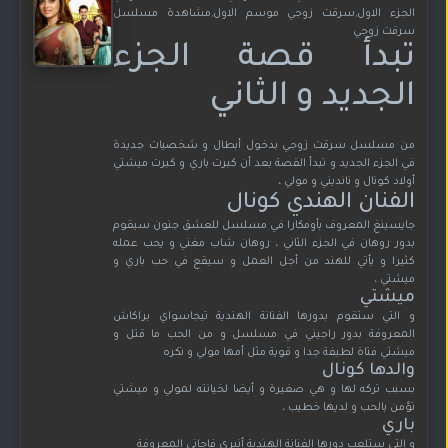
الجزء الاول,سرقت زوجي موسم الاول,مشاهدة مسلسل
سرقت زوجي
تبدأ قصة الجزء
الجديد و الثاني
من مسلسل سرقت زوجي بدخول أبطال و شخصيات جديدة
في الجزء الجديد و تبدأ القصة بعد أن كبرت باري و كبرت ميشتي
أولاد كونال و نانديني و مولي ،
الفنان الهندي كونال
جايسينغ المعروف بأومكارا في مسلسل للعشق جنون سيقوم
بدور روهان في الجزء الثاني ، روهان شاب مغني و يحب عمله
كثيرا و يأتي للهند من أجل العمل و سيقع في حب باري و
ميشتي ،
ميشتي
و التي ستقوم بدورها الفنانة الهندية تيجاسواي براكاش
المعروفة بدور راجيني في مسلسل و من الحب ما قتل و
ميشتي فتاة لطيفة جدا و قوية مثل أمها مولي و تكره
والدها كونال
بسبب تركه لها و هي صغيرة و أيضا لخيانته لمولي و ميشتي
تؤمن بالحب و لديها خطيب ،
باري
و التي ستلعب دورها الفنانة الهندية أنيري فاجاني المعروفة