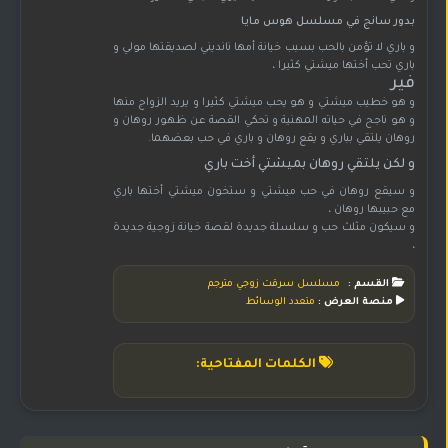
بدور سانج في مسلسل هوس مايا
و باري لا تؤمن بالحب بسبب خيانة أمها نانديني لصديقتها مولي و
باري تحب أختها ميشتي كثيرا ،
فير
و هو خطيب ميشتي و هو يحب ميشتي كثيرا و يريد الزواج منها
و هو ناجح في حياته المهنية و تحكي القصة عن ظهور روهان و
روهان يلتقي بباري و يقع روهان و باري في حب بعضهما.
و لكن يلتقي روهان بميشتي أخت باري
و سيقع روهان في حب ميشتي و ستخون ميشتي أختها باري
مع حبيبها روهان ،
و سيكون مثلث حب و سلسلة جديدة لقصة خيانة زوجية جديدة
،
القسم :
مسلسل سرقت زوجي مترجم
منصة العرض :
متعدد الوسائط
الكلمات المفتاحية: