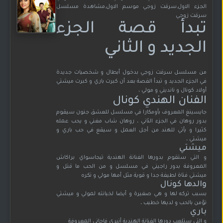
الجزء الاول,سرقت زوجي موسم الاول,مشاهدة مسلسل
سرقت زوجي
تبدأ قصة الجزء
الجديد و الثاني
من مسلسل سرقت زوجي بدخول أبطال و شخصيات جديدة
في الجزء الجديد و تبدأ القصة بعد أن كبرت باري و كبرت ميشتي
أولاد كونال و نانديني و مولي ،
الفنان الهندي كونال
جايسينغ المعروف بأومكارا في مسلسل للعشق جنون سيقوم
بدور روهان في الجزء الثاني ، روهان شاب مغني و يحب عمله
كثيرا و يأتي للهند من أجل العمل و سيقع في حب باري و
ميشتي ،
ميشتي
و التي ستقوم بدورها الفنانة الهندية تيجاسواي براكاش
المعروفة بدور راجيني في مسلسل و من الحب ما قتل و
ميشتي فتاة لطيفة جدا و قوية مثل أمها مولي و تكره
والدها كونال
بسبب تركه لها و هي صغيرة و أيضا لخيانته لمولي و ميشتي
تؤمن بالحب و لديها خطيب ،
باري
و التي ستلعب دورها الفنانة الهندية أنيري فاجاني المعروفة