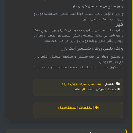
بدور سانج في مسلسل هوس مايا
و باري لا تؤمن بالحب بسبب خيانة أمها نانديني لصديقتها مولي و
باري تحب أختها ميشتي كثيرا ،
فير
و هو خطيب ميشتي و هو يحب ميشتي كثيرا و يريد الزواج منها
و هو ناجح في حياته المهنية و تحكي القصة عن ظهور روهان و
روهان يلتقي بباري و يقع روهان و باري في حب بعضهما.
و لكن يلتقي روهان بميشتي أخت باري
و سيقع روهان في حب ميشتي و ستخون ميشتي أختها باري
مع حبيبها روهان ،
و سيكون مثلث حب و سلسلة جديدة لقصة خيانة زوجية جديدة
،
القسم :
مسلسل سرقت زوجي مترجم
منصة العرض :
متعدد الوسائط
الكلمات المفتاحية: