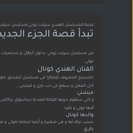
قصة المسلسل الهندي سرقت زوجي,مسلسل سرقت زو
تبدأ قصة الجزء الجديد 
من مسلسل سرقت زوجي بدخول أبطال و شخصيات جديدة ف
مولي ،
الفنان الهندي كونال
جايسينغ المعروف بأومكارا في مسلسل للعشق جنون سي
أجل العمل و سيقع في حب باري و ميشتي ،
ميشتي
و التي ستقوم بدورها الفنانة الهندية تيجاسواي براك
أمها مولي و تكره
والدها كونال
بسبب تركه لها و هي صغيرة و أيضا لخيانته لمولي و م
باري