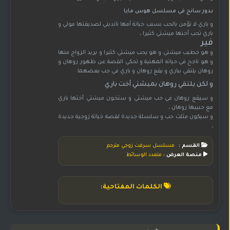
بدور سانج في مسلسل هوس مايا
و باري لا تؤمن بالحب بسبب خيانة أمها نانديني لصديقتها مولي و
باري تحب أختها ميشتي كثيرا ،
فير
و هو خطيب ميشتي و هو يحب ميشتي كثيرا و يريد الزواج منها
و هو ناجح في حياته المهنية و تحكي القصة عن ظهور روهان و
روهان يلتقي بباري و يقع روهان و باري في حب بعضهما.
و لكن يلتقي روهان بميشتي أخت باري
و سيقع روهان في حب ميشتي و ستخون ميشتي أختها باري
مع حبيبها روهان ،
و سيكون مثلث حب و سلسلة جديدة لقصة خيانة زوجية جديدة
،
القسم :
مسلسل سرقت زوجي مترجم
منصة العرض :
متعدد الوسائط
الكلمات المفتاحية: