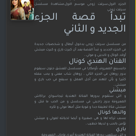
الجزء الاول,سرقت زوجي موسم الاول,مشاهدة مسلسل
سرقت زوجي
تبدأ قصة الجزء
الجديد و الثاني
من مسلسل سرقت زوجي بدخول أبطال و شخصيات جديدة
في الجزء الجديد و تبدأ القصة بعد أن كبرت باري و كبرت ميشتي
أولاد كونال و نانديني و مولي ،
الفنان الهندي كونال
جايسينغ المعروف بأومكارا في مسلسل للعشق جنون سيقوم
بدور روهان في الجزء الثاني ، روهان شاب مغني و يحب عمله
كثيرا و يأتي للهند من أجل العمل و سيقع في حب باري و
ميشتي ،
ميشتي
و التي ستقوم بدورها الفنانة الهندية تيجاسواي براكاش
المعروفة بدور راجيني في مسلسل و من الحب ما قتل و
ميشتي فتاة لطيفة جدا و قوية مثل أمها مولي و تكره
والدها كونال
بسبب تركه لها و هي صغيرة و أيضا لخيانته لمولي و ميشتي
تؤمن بالحب و لديها خطيب ،
باري
و التي ستلعب دورها الفنانة الهندية أنيري فاجاني المعروفة