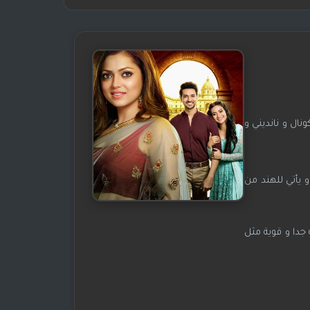
ال و نانديني و
 يأتي للهند من
جدا و قوية مثل