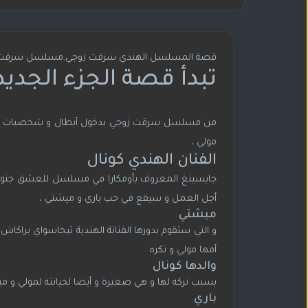
قصة المسلسل الهندي سرقت زوجي,مسلسل سرقت زو
تبدأ قصة الجزء الجديد 
من مسلسل سرقت زوجي بدخول أبطال و شخصيات جديدة ف
مولي ،
الفنان الهندي كونال
جايسينغ المعروف بأومكارا في مسلسل للعشق جنون سي
أجل العمل و سيقع في حب باري و ميشتي ،
ميشتي
و التي ستقوم بدورها الفنانة الهندية تيجاسواي براك
أمها مولي و تكره
والدها كونال
بسبب تركه لها و هي صغيرة و أيضا لخيانته لمولي و م
باري