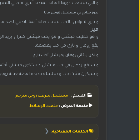
و التي ستلعب دورها الفنانة الهندية أنيري فاجاني المعر
بدور سانج في مسلسل هوس مايا
و باري لا تؤمن بالحب بسبب خيانة أمها نانديني لصديقت
فير
و هو خطيب ميشتي و هو يحب ميشتي كثيرا و يريد الزوا
يقع روهان و باري في حب بعضهما.
و لكن يلتقي روهان بميشتي أخت باري
و سيقع روهان في حب ميشتي و ستخون ميشتي أختها ب
و سيكون مثلث حب و سلسلة جديدة لقصة خيانة زوجية
القسم :
مسلسل سرقت زوجي مترجم
منصة العرض :
متعدد الوسائط
❮
الكلمات المفتاحية: