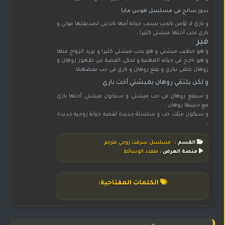
بدور سانج في مسلسل هوس مايا
و باري لا تؤمن بالحب بسبب خيانة أمها نانديني لصديقتها مولي و
باري تحب أختها ميشتي كثيرا ،
فير
و هو خطيب ميشتي و هو يحب ميشتي كثيرا و يريد الزواج منها
و هو ناجح في حياته المهنية و تحكي القصة عن ظهور روهان و
روهان يلتقي بباري و يقع روهان و باري في حب بعضهما.
و لكن يلتقي روهان بميشتي أخت باري
و سيقع روهان في حب ميشتي و ستخون ميشتي أختها باري
مع حبيبها روهان ،
و سيكون مثلث حب و سلسلة جديدة لقصة خيانة زوجية جديدة
،
القسم :
مسلسل سرقت زوجي مترجم
منصة العرض :
متعدد الوسائط
الكلمات المفتاحية: