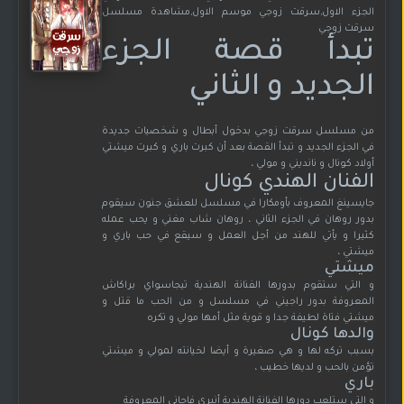
الجزء الاول,سرقت زوجي موسم الاول,مشاهدة مسلسل
سرقت زوجي
تبدأ قصة الجزء
الجديد و الثاني
من مسلسل سرقت زوجي بدخول أبطال و شخصيات جديدة
في الجزء الجديد و تبدأ القصة بعد أن كبرت باري و كبرت ميشتي
أولاد كونال و نانديني و مولي ،
الفنان الهندي كونال
جايسينغ المعروف بأومكارا في مسلسل للعشق جنون سيقوم
بدور روهان في الجزء الثاني ، روهان شاب مغني و يحب عمله
كثيرا و يأتي للهند من أجل العمل و سيقع في حب باري و
ميشتي ،
ميشتي
و التي ستقوم بدورها الفنانة الهندية تيجاسواي براكاش
المعروفة بدور راجيني في مسلسل و من الحب ما قتل و
ميشتي فتاة لطيفة جدا و قوية مثل أمها مولي و تكره
والدها كونال
بسبب تركه لها و هي صغيرة و أيضا لخيانته لمولي و ميشتي
تؤمن بالحب و لديها خطيب ،
باري
و التي ستلعب دورها الفنانة الهندية أنيري فاجاني المعروفة